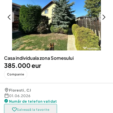
Locuri de munca
Utilaje agricole si industriale
Servicii
Piese auto si accesorii
Animale de companie
Dacia Duster
Afaceri și echipamente profesionale
Inchiriere Bunuri si Vehicule
Casa individuala zona Somesului
385.000 eur
Companie
Floresti
,
CJ
01.06.2026
Număr de telefon
validat
Salvează la favorite