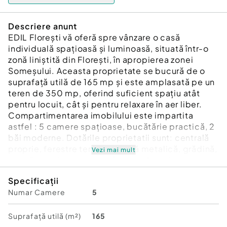
Descriere anunt
EDIL Florești vă oferă spre vânzare o casă
individuală spațioasă și luminoasă, situată într-o
zonă liniștită din Florești, în apropierea zonei
Someșului. Aceasta proprietate se bucură de o
suprafață utilă de 165 mp și este amplasată pe un
teren de 350 mp, oferind suficient spațiu atât
pentru locuit, cât și pentru relaxare în aer liber.
Compartimentarea imobilului este impartita
astfel : 5 camere spațioase, bucătărie practică, 2
băi moderne. Dotările proprietatii sunt: centrală
proprie, ferestre termopan, ușă metalică, grădină,
Vezi mai mult
terasă, garaj ,acces auto în curte.Imobilul de
vinde cu bucataria mobilată și utilată parțial,
Specificații
dotată cu electrocasnice esențiale: frigider,
Numar Camere
5
aragaz ,hota ,mașină de spălat haine ,casa este
ideală pentru cei care caută liniște și un spațiu
verde generos, fiind perfect amplasată într-o
Suprafață utilă (m²)
165
zonă retrasă, dar accesibilă din Florești. Avantaje