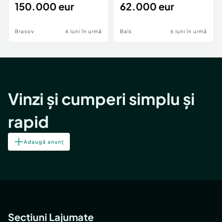
teren,deschidere Pia
150.000 eur
Periferie
62.000 eur
Brasov
6 luni în urmă
Bals
6 luni în urmă
Vinzi și cumperi simplu și
rapid
Adaugă anunț
Secțiuni Lajumate