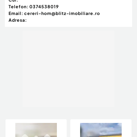
Telefon:
0374538019
Email:
cereri-hom@blitz-imobiliare.ro
Adresa: