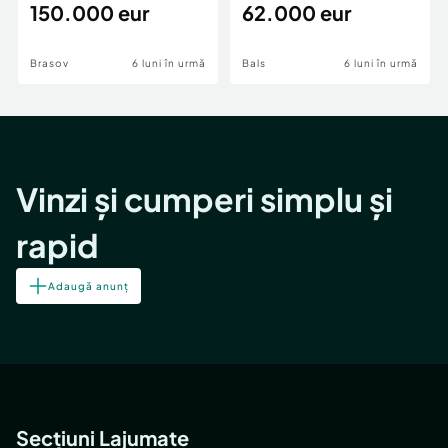
teren,deschidere Pia
150.000 eur
Periferie
62.000 eur
Brasov
6 luni în urmă
Bals
6 luni în urmă
Vinzi și cumperi simplu și
rapid
Adaugă anunț
Secțiuni Lajumate