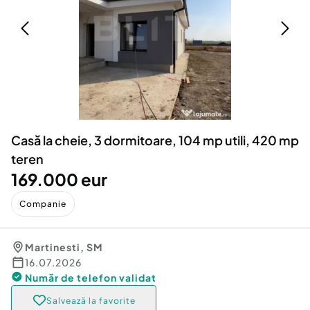
Locuri de munca
Utilaje agricole si industriale
Servicii
Piese auto si accesorii
Animale de companie
Dacia Duster
Afaceri și echipamente profesionale
Inchiriere Bunuri si Vehicule
Casă la cheie, 3 dormitoare, 104 mp utili, 420 mp
teren
169.000 eur
Companie
Martinesti
,
SM
16.07.2026
Număr de telefon
validat
Salvează la favorite