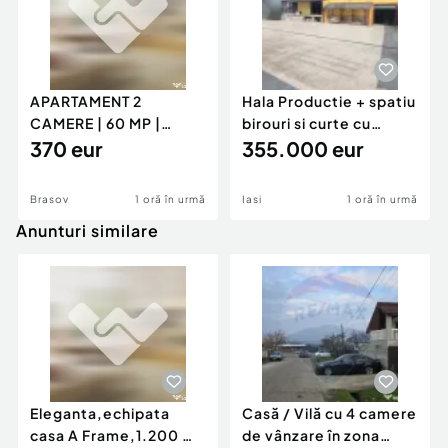
APARTAMENT 2
Hala Productie + spatiu
CAMERE | 60 MP |
birouri si curte cu
GENERAL MOCIULSCHI
370 eur
acces TIR - Danc
355.000 eur
| BALCON DE
Brasov
1 oră în urmă
Iasi
1 oră în urmă
Anunturi similare
Eleganta,echipata
Casă / Vilă cu 4 camere
casa A Frame,1.200 mp
de vânzare în zona