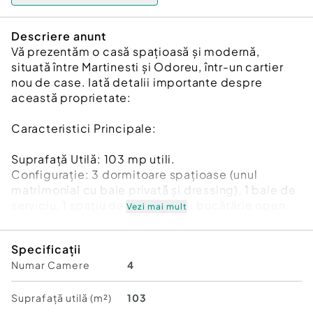
Descriere anunt
Vă prezentăm o casă spațioasă și modernă,
situată între Martinesti și Odoreu, într-un cartier
nou de case. Iată detalii importante despre
această proprietate:
Caracteristici Principale:
Suprafață Utilă: 103 mp utili.
Configurație: 3 dormitoare spațioase (unul
matrimonial cu baie privată și dressing), 1 baie de
serviciu, 1 spațiu de depozitare, bucătărie open
Vezi mai mult
space cu living.
Utilități: Casa beneficiază de toate utilitățile: gaz,
Specificații
apă, canalizare, curent, conectate până în casă.
Numar Camere
4
Construcție Solidă: Realizată din cărămidă, izolată
cu izolație de 15 cm, cu acoperiș învelit în țiglă.
Teren: Amplasată pe un teren de 420 mp,
Suprafață utilă (m²)
103
înconjurat pe 3 părți cu gard din panouri zincate.