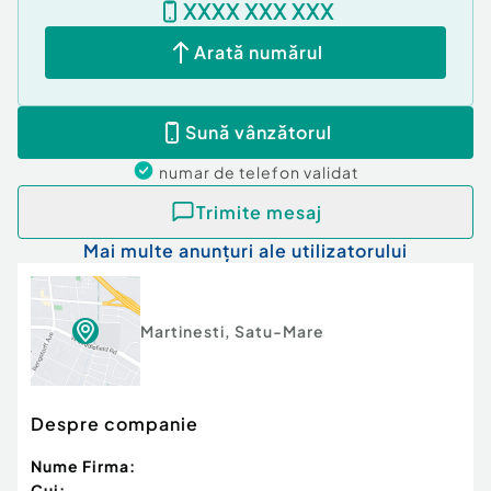
XXXX XXX XXX
contactați.
Cod ofertă / ID BLITZ: P95939
Arată numărul
Id intern: P95939
Număr Băi:
2
Sună vânzătorul
Nr. locuri parcare:
2
numar de telefon
validat
Trimite mesaj
Mai multe anunțuri ale utilizatorului
Martinesti
,
Satu-Mare
Despre companie
Nume Firma:
Cui: