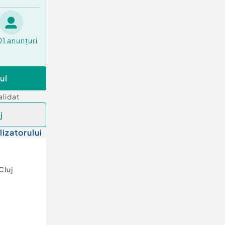
01
anunțuri
ul
alidat
j
lizatorului
Cluj