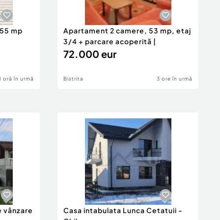
055 mp
Apartament 2 camere, 53 mp, etaj
D
3/4 + parcare acoperită |
72.000 eur
1 oră în urmă
Bistrita
3 ore în urmă
e vânzare
Casa intabulata Lunca Cetatuii -