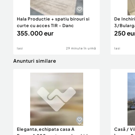
Hala Productie + spatiu birouri si
De Inchi
curte cu acces TIR - Danc
3/Bularg
355.000 eur
250 eu
Iasi
29 minute în urmă
Iasi
Anunturi similare
Eleganta,echipata casa A
Casă / V