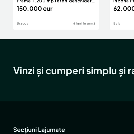
Frame,1.200 mp teren,deschidere
în zona P
Pia
150.000 eur
62.000
Brasov
6 luni în urmă
Bals
Vinzi și cumperi simplu și 
Secțiuni Lajumate