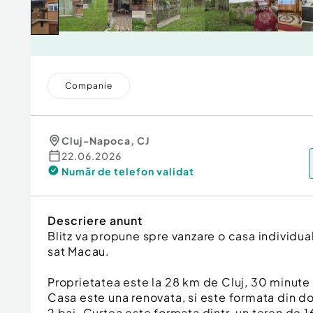
Companie
Cluj-Napoca
,
CJ
22.06.2026
Număr de telefon
validat
Descriere anunt
Blitz va propune spre vanzare o casa individu
sat Macau.
Proprietatea este la 28 km de Cluj, 30 minute
Casa este una renovata, si este formata din d
2 bai. Curtea este formata dintr-un teren de