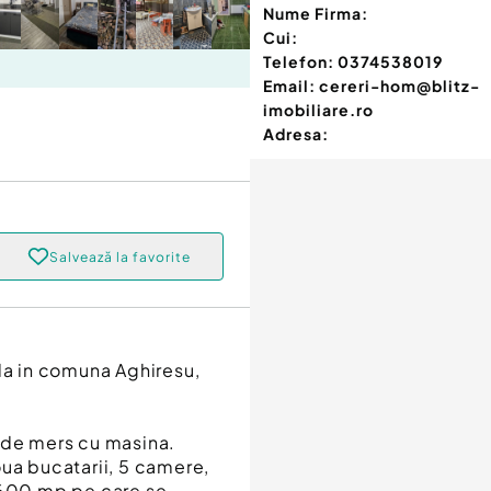
Nume Firma:
Cui:
Telefon:
0374538019
Email:
cereri-hom@blitz-
imobiliare.ro
Adresa:
Salvează la favorite
ala in comuna Aghiresu,
 de mers cu masina.
oua bucatarii, 5 camere,
 1600 mp pe care se