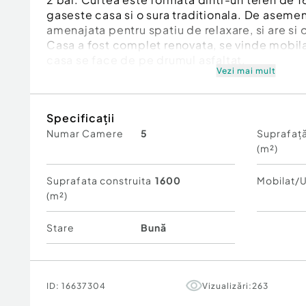
gaseste casa si o sura traditionala. De aseme
amenajata pentru spatiu de relaxare, si are si 
Casa a fost complet renovata, se vinde mobilat
casa se face de pe drumul asfaltat.
Vezi mai mult
Casa se preteaza pentru o familie care doreste
zona rurala, dar foarte aproape de Cluj Napoc
Specificații
Numar Camere
5
Suprafață
Proprietatea este disponibila si pentru schim
(m²)
in Cluj Napoca.
Va asteptam la vizionare!
Suprafata construita
1600
Mobilat/U
Cod ofertă / ID BLITZ: P154462
(m²)
Id intern: P154462
Stare
Bună
Număr Băi:
2
Curent
Apă
ID:
16637304
Vizualizări:
263