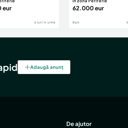
eriferie
în zona Periferie
 eur
62.000 eur
6 luni în urmă
Bals
rapid
Adaugă anunț
De ajutor