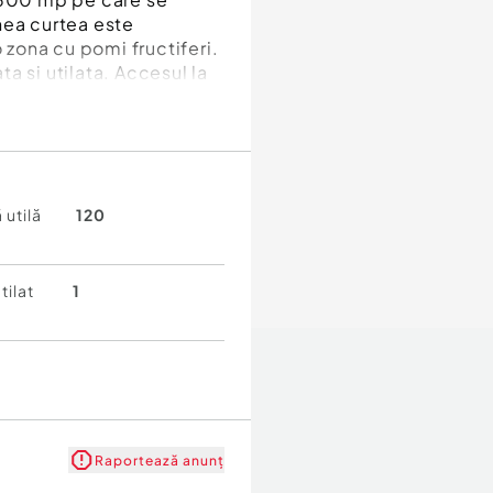
nea curtea este
o zona cu pomi fructiferi.
a si utilata. Accesul la
 sa locuiasca intr-o
a.
 utilă
120
b cu imobil, apartament
tilat
1
Raportează anunț