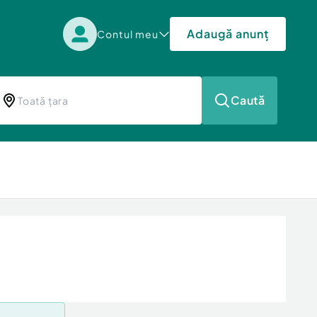
Adaugă anunț
Contul meu
Caută
a