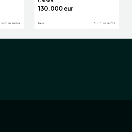
Chihan
130.000 eur
6 luni în urmă
Iasi
6 luni în urmă