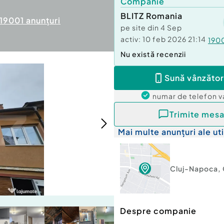
Companie
BLITZ Romania
19001
anunțuri
pe site din
4 Sep
activ:
10 feb 2026 21:14
190
Nu există recenzii
Sună vânzător
numar de telefon
v
Trimite mesa
Mai multe anunțuri ale uti
Cluj-Napoca
,
Despre companie