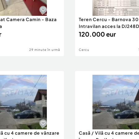
riat Camera Camin - Baza
Teren Cercu - Barnova 3
a
Intravilan acces la DJ248
r
120.000 eur
29 minute în urmă
Cercu
ilă cu 4 camere de vânzare
Casă / Vilă cu 4 camere d