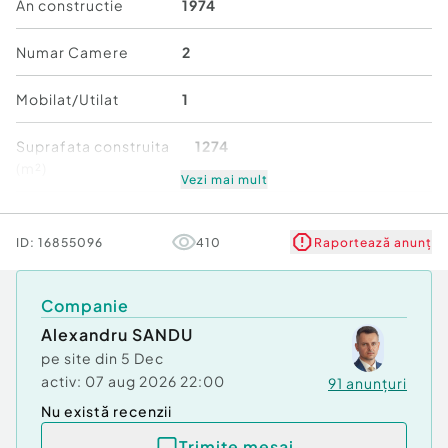
Construcție din cărămidă
An constructie
1974
Renovare completă și restructurare în 2022
Suprafață construită: 84 mp
Numar Camere
2
Terasă: 10 mp
Teren total: 1.278 mp
Mobilat/Utilat
1
Compartimentare teren:
Suprafata construita
1274
(m²)
716 mp curte:
Vezi mai mult
Număr niveluri imobil
1
casă
ID:
16855096
410
Raportează anunț
magazie/dependințe
Stare
Bună
grădină de legume
pomi fructiferi
Companie
viță de vie
Alexandru SANDU
pe site din
5 Dec
562 mp livadă de pruni
activ:
07 aug 2026 22:00
91
anunțuri
Nu există recenzii
Utilități și dotări:
Trimite mesaj