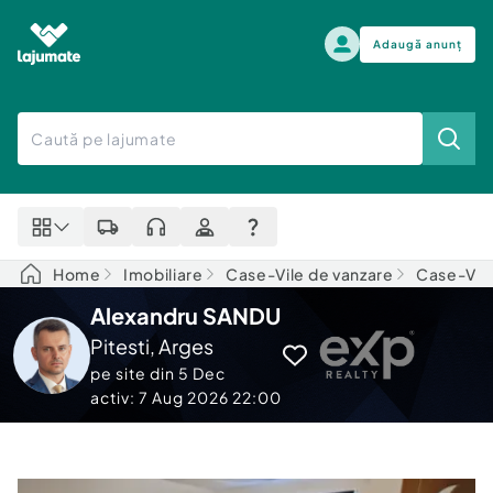
Adaugă anunț
Alege categoria
Auto, moto si ambarcatiuni
Toate Anunturile
Auto, moto si ambarcatiuni
Imobiliare
Autoturisme
Home
Imobiliare
Case-Vile de vanzare
Case-Vile
Electronice si electrocasnice
Anvelope si Jante
Alexandru SANDU
Casa si gradina
Alege dupa sezon
Piese auto
Pitesti
,
Arges
Scutere - ATV - UTV
Mama si copilul
pe site din
5 Dec
Autoutilitare
activ: 7 Aug 2026 22:00
Moda si frumusete
Ambarcatiuni
Sport, timp liber, arta
Camioane - Rulote - Remorci
Agro si Industrie
Motociclete