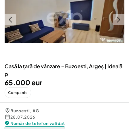
Locuri de munca
Utilaje agricole si industriale
Servicii
Piese auto si accesorii
Animale de companie
Dacia Duster
Afaceri și echipamente profesionale
Inchiriere Bunuri si Vehicule
Casă la țară de vânzare – Buzoesti, Argeș | Ideală
p
65.000 eur
Companie
Buzoesti
,
AG
28.07.2026
Număr de telefon
validat