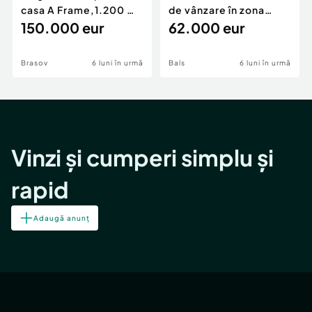
casa A Frame,1.200 mp
de vânzare în zona
teren,deschidere Pia
150.000 eur
Periferie
62.000 eur
Brasov
6 luni în urmă
Bals
6 luni în urmă
Vinzi și cumperi simplu și
rapid
Adaugă anunț