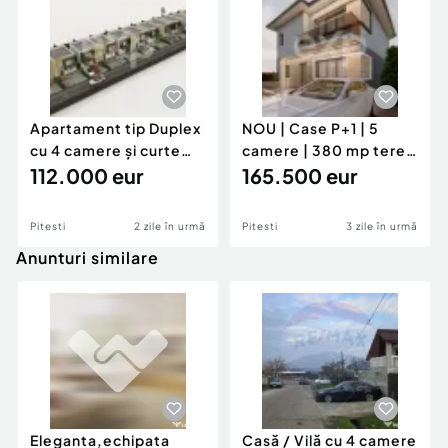
Id intern: EXP1821
Număr niveluri imobil:
1
Număr Băi:
1
Comision cumpărător:
0%
Apartament tip Duplex
NOU | Case P+1 | 5
Nr. locuri parcare:
4
cu 4 camere și curte
camere | 380 mp teren
Curent
individuală de
112.000 eur
| Trivale – Str.
165.500 eur
Apă
Climă
Pitesti
2 zile în urmă
Pitesti
3 zile în urmă
Anunturi similare
Eleganta,echipata
Casă / Vilă cu 4 camere