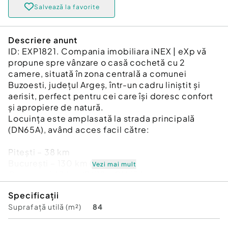
Salvează la favorite
Descriere anunt
ID: EXP1821. Compania imobiliara iNEX | eXp vă
propune spre vânzare o casă cochetă cu 2
camere, situată în zona centrală a comunei
Buzoesti, județul Argeș, într-un cadru liniștit și
aerisit, perfect pentru cei care își doresc confort
și apropiere de natură.
Locuința este amplasată la strada principală
(DN65A), având acces facil către:
Pitești – 38 km
București – 130 km (A1)
Vezi mai mult
Craiova – 140 km (DX12 + DN65A)
Specificații
Detalii proprietate:
Suprafață utilă (m²)
84
An construcție: 1974