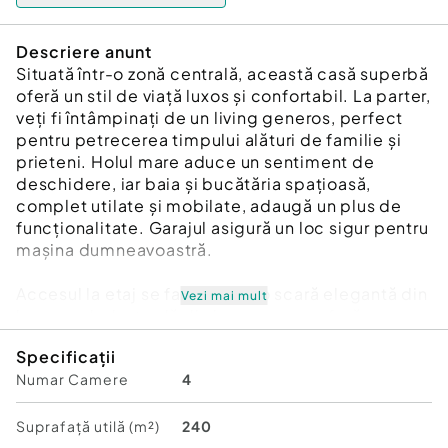
Descriere anunt
Situată într-o zonă centrală, această casă superbă
oferă un stil de viață luxos și confortabil. La parter,
veți fi întâmpinați de un living generos, perfect
pentru petrecerea timpului alături de familie și
prieteni. Holul mare aduce un sentiment de
deschidere, iar baia și bucătăria spațioasă,
complet utilate și mobilate, adaugă un plus de
funcționalitate. Garajul asigură un loc sigur pentru
mașina dumneavoastră.
Accesul la etaj se face printr-o scară elegantă din
Vezi mai mult
lemn, cu balustradă din inox, care conferă un aer
modern. La etaj, parchetul de înaltă calitate din
Specificații
lemn de bambus se regăsește pe întreaga
Numar Camere
4
suprafață, inclusiv în cele trei dormitoare.
Dormitorul matrimonial, cu dimensiuni
impresionante, dispune de o baie proprie
Suprafață utilă (m²)
240
spațioasă, dotată cu cadă pe colț, ideală pentru