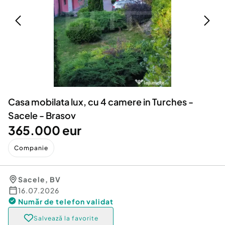
Locuri de munca
Utilaje agricole si industriale
Servicii
Piese auto si accesorii
Animale de companie
Dacia Duster
Afaceri și echipamente profesionale
Inchiriere Bunuri si Vehicule
Casa mobilata lux, cu 4 camere in Turches -
Sacele - Brasov
365.000 eur
Companie
Sacele
,
BV
16.07.2026
Număr de telefon
validat
Salvează la favorite