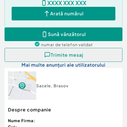
XXXX XXX XXX
Gaz
Climă
Arată numărul
Sună vânzătorul
numar de telefon
validat
Trimite mesaj
Mai multe anunțuri ale utilizatorului
Sacele
,
Brasov
Despre companie
Nume Firma:
Cui: