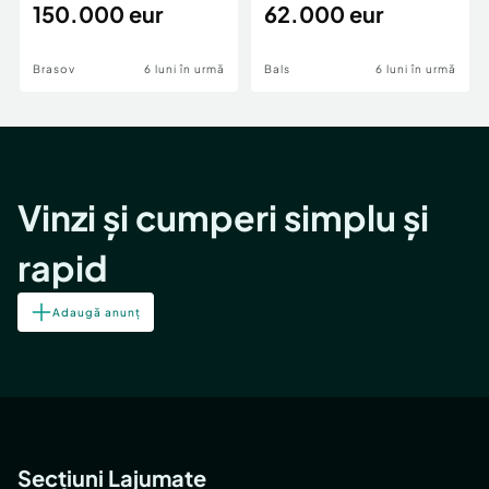
teren,deschidere Pia
150.000 eur
Periferie
62.000 eur
Brasov
6 luni în urmă
Bals
6 luni în urmă
Vinzi și cumperi simplu și
rapid
Adaugă anunț
Secțiuni Lajumate