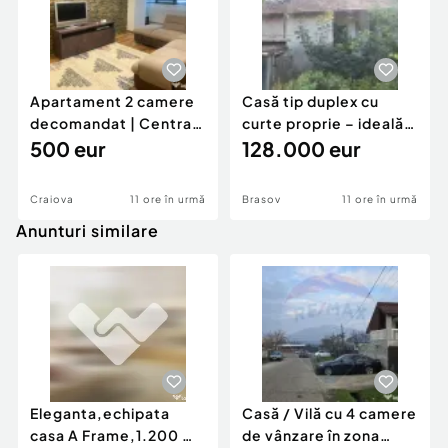
Apartament 2 camere
Casă tip duplex cu
decomandat | Centrală
curte proprie – ideală
proprie | 60 mp |
500 eur
pentru renovar
128.000 eur
Craiova
11 ore în urmă
Brasov
11 ore în urmă
Anunturi similare
Eleganta,echipata
Casă / Vilă cu 4 camere
casa A Frame,1.200 mp
de vânzare în zona