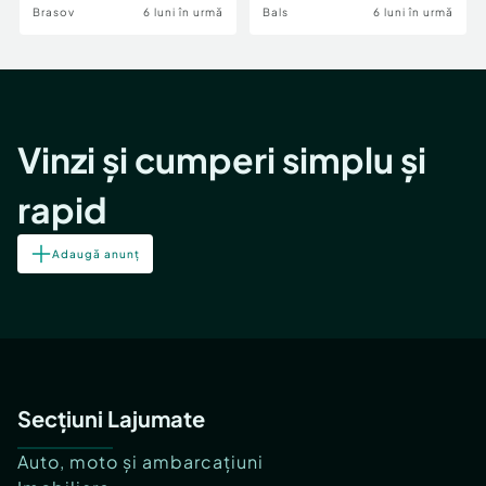
Brasov
6 luni în urmă
Bals
6 luni în urmă
Vinzi și cumperi simplu și
rapid
Adaugă anunț
Secțiuni Lajumate
Auto, moto și ambarcațiuni