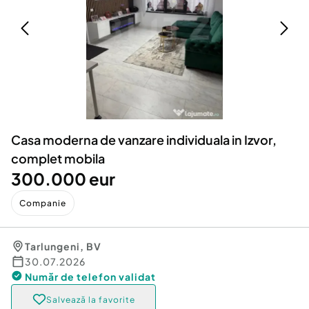
Locuri de munca
Utilaje agricole si industriale
Servicii
Piese auto si accesorii
Animale de companie
Dacia Duster
Afaceri și echipamente profesionale
Inchiriere Bunuri si Vehicule
Casa moderna de vanzare individuala in Izvor,
complet mobila
300.000 eur
Companie
Tarlungeni
,
BV
30.07.2026
Număr de telefon
validat
Salvează la favorite