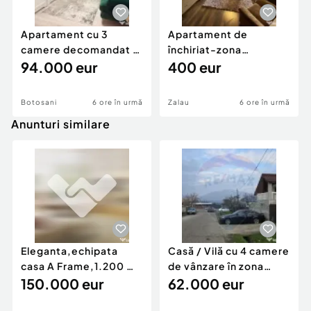
Apartament cu 3
Apartament de
camere decomandat -
închiriat-zona
renovat - Bucovina -
94.000 eur
ultracentrală
400 eur
Par
Botosani
6 ore în urmă
Zalau
6 ore în urmă
Anunturi similare
Eleganta,echipata
Casă / Vilă cu 4 camere
casa A Frame,1.200 mp
de vânzare în zona
teren,deschidere Pia
150.000 eur
Periferie
62.000 eur