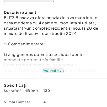
Descriere anunt
BLITZ Brasov va ofera ocazia de a va muta intr-o
casa moderna cu 4 camere, mobilata si utilata,
situata intr-un complex rezidential nou, la 20 de
minute de Brasov - constructie 2024
✨ Compartimentare:
Living generos open-space, ideal pentru
momente petrecute în familie
Dormitor matrimonial cu baie proprie
2 dormitoare suplimentare deservite de o baie
Vezi mai mult
comună
WC de serviciu dotat cu bideu încorporat
Specificații
Cameră tehnică / magazie spațioasă – 20 mp
Suprafață utilă (m²)
130
Pod izolat cu spumă poliuretanică (20 cm)
???? Exterior & facilități:
Numar Camere
4