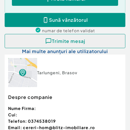
Curent
Apă
Gaz
Sună vânzătorul
numar de telefon
validat
Trimite mesaj
Mai multe anunțuri ale utilizatorului
Tarlungeni
,
Brasov
Despre companie
Nume Firma:
Cui:
Telefon:
0374538019
Email:
cereri-hom@blitz-imobiliare.ro