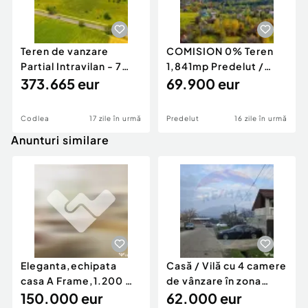
Teren de vanzare
COMISION 0% Teren
Partial Intravilan - 7
1,841mp Predelut /
loturi - Codlea
373.665 eur
Strada Predelut
69.900 eur
Codlea
17 zile în urmă
Predelut
16 zile în urmă
Anunturi similare
Eleganta,echipata
Casă / Vilă cu 4 camere
casa A Frame,1.200 mp
de vânzare în zona
teren,deschidere Pia
150.000 eur
Periferie
62.000 eur