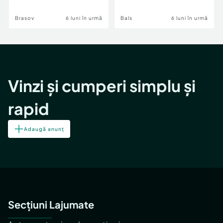
Brasov
6 luni în urmă
Bals
6 luni în urmă
Vinzi și cumperi simplu și
rapid
Adaugă anunț
Secțiuni Lajumate