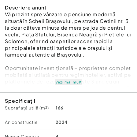
Descriere anunt
Vă prezint spre vânzare o pensiune modernă
situată în Scheii Brașovului, pe strada Cetinii nr. 3,
la doar câteva minute de mers pe jos de centrul
vechi, Piața Sfatului, Biserica Neagră și Pietrele lui
Solomon, oferind oaspeților acces rapid la
principalele atracții turistice ale orașului și
farmecul autentic al Brașovului.
Oportunitate investițională – proprietate complet
mobilată și utilată pentru regim hotelier, activă pe
platformele de rezervări de peste 3 ani, cu un
Vezi mai mult
randament actual de 7,5% NET. Pensiunea îmbină
confortul contemporan cu funcționalitatea smart
Specificații
home, fiind concepută pentru operare eficientă și
Suprafață utilă (m²)
166
o experiență premium pentru oaspeți.
Proprietatea răspunde la cele mai importante
întrebări pentru regim hotelier: acces facil către
An constructie
2024
centrul istoric, priveliște superbă, confort sporit
pentru musafiri, finisaje de înaltă calitate și un
Numar Camere
4