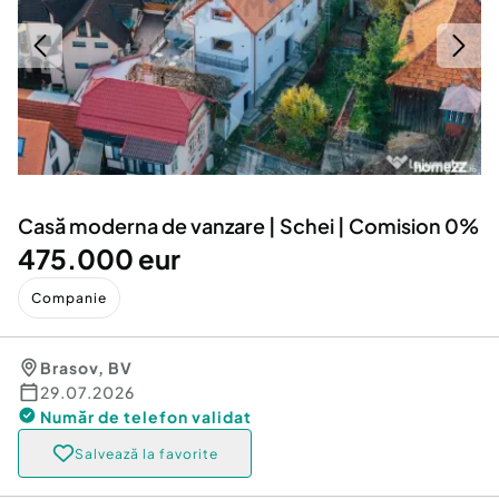
Locuri de munca
Utilaje agricole si industriale
Servicii
Piese auto si accesorii
Animale de companie
Dacia Duster
Afaceri și echipamente profesionale
Inchiriere Bunuri si Vehicule
Casă moderna de vanzare | Schei | Comision 0%
475.000 eur
Companie
Brasov
,
BV
29.07.2026
Număr de telefon
validat
Salvează la favorite