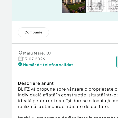
Companie
Malu Mare
,
DJ
13.07.2026
Număr de telefon
validat
Descriere anunt
BLITZ vă propune spre vânzare o proprietate 
individuală aflată în construcție, situată într-o
ideală pentru cei care își doresc o locuință m
realizată la standarde ridicate de calitate.
Imobilul are termen de finalizare în septembri