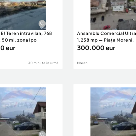
E! Teren intravilan, 768
Ansamblu Comercial Ultra
 50 ml, zona Ipo
1.258 mp — Piața Moreni,
0 eur
300.000 eur
30 minute în urmă
Moreni