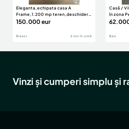
Eleganta,echipata casa A
Casă / V
Frame,1.200 mp teren,deschidere
în zona P
Pia
150.000 eur
62.000
Brasov
6 luni în urmă
Bals
Vinzi și cumperi simplu și 