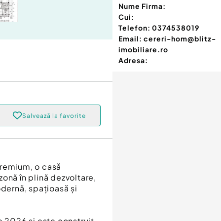
Nume Firma:
Cui:
Telefon:
0374538019
Email:
cereri-hom@blitz-
imobiliare.ro
Adresa:
Salvează la favorite
premium, o casă
 zonă în plină dezvoltare,
odernă, spațioasă și
e 2026 și este construit