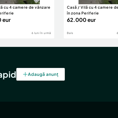
ilă cu 4 camere de vânzare
Casă / Vilă cu 4 camere d
eriferie
în zona Periferie
 eur
62.000 eur
6 luni în urmă
Bals
rapid
Adaugă anunț