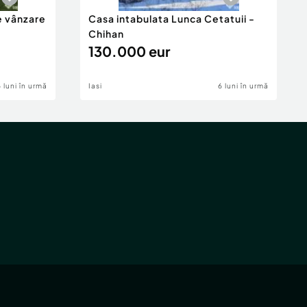
e vânzare
Casa intabulata Lunca Cetatuii -
Chihan
130.000 eur
6 luni în urmă
Iasi
6 luni în urmă