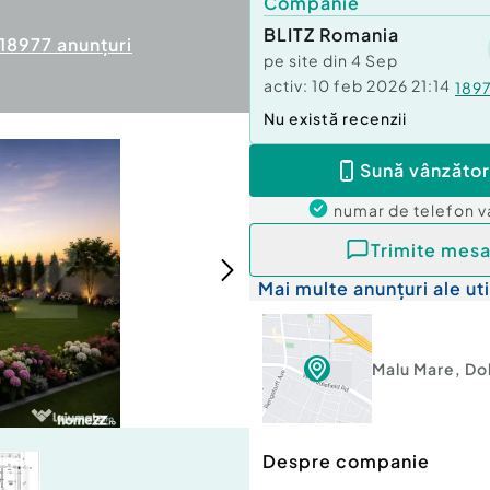
Companie
BLITZ Romania
18977
anunțuri
pe site din
4 Sep
activ:
10 feb 2026 21:14
189
Nu există recenzii
Sună vânzător
numar de telefon
v
Trimite mesa
Mai multe anunțuri ale uti
Malu Mare
,
Dol
Despre companie