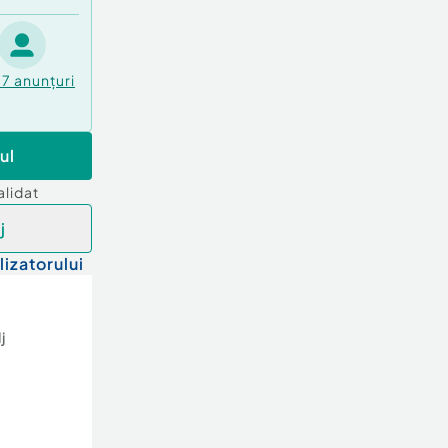
77
anunțuri
ul
alidat
j
lizatorului
j