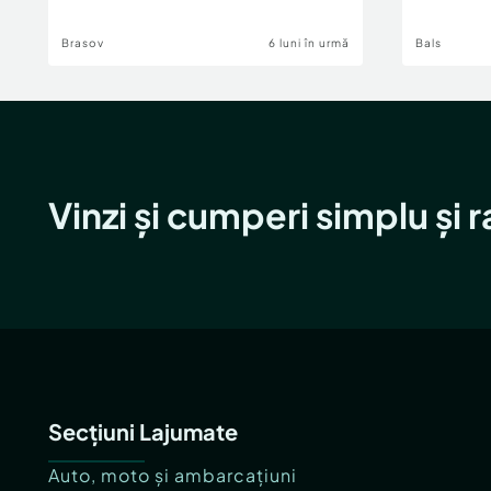
Brasov
6 luni în urmă
Bals
Vinzi și cumperi simplu și 
Secțiuni Lajumate
Auto, moto și ambarcațiuni