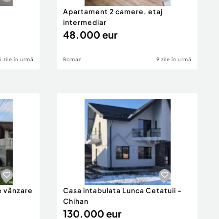
Apartament 2 camere, etaj
intermediar
48.000 eur
6 zile în urmă
Roman
9 zile în urmă
e vânzare
Casa intabulata Lunca Cetatuii -
Chihan
130.000 eur