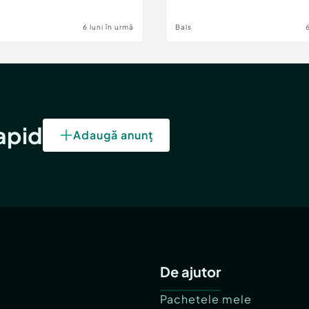
6 luni în urmă
Bals
rapid
Adaugă anunț
De ajutor
Pachetele mele