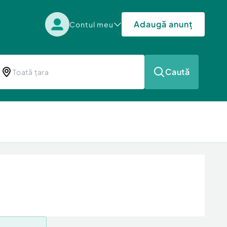
Adaugă anunț
Contul meu
Caută