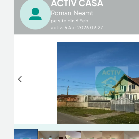
ACTIV CASA
Roman
,
Neamt
pe site din
6 Feb
activ: 6 Apr 2026 09:27