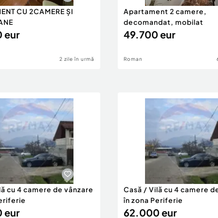
ENT CU 2CAMERE ȘI
Apartament 2 camere,
ANE
decomandat, mobilat
 eur
49.700 eur
2 zile în urmă
Roman
ilă cu 4 camere de vânzare
Casă / Vilă cu 4 camere d
eriferie
în zona Periferie
 eur
62.000 eur