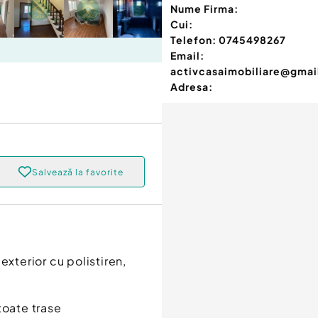
Nume Firma:
Cui:
Telefon:
0745498267
Email:
activcasaimobiliare@gma
Adresa:
Salvează la favorite
exterior cu polistiren,
 toate trase