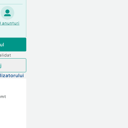
0
anunțuri
ul
alidat
j
lizatorului
amt