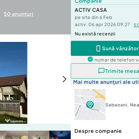
Companie
ACTIV CASA
50
anunțuri
pe site din
6 Feb
activ:
06 apr 2026 09:27
5
Nu există recenzii
Sună vânzător
numar de telefon
v
Trimite mesa
Mai multe anunțuri ale uti
Sabaoani
,
Ne
Despre companie