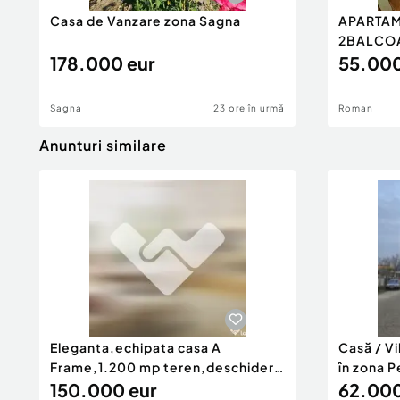
Casa de Vanzare zona Sagna
APARTAM
2BALCO
178.000 eur
55.000
Sagna
23 ore în urmă
Roman
Anunturi similare
Eleganta,echipata casa A
Casă / V
Frame,1.200 mp teren,deschidere
în zona P
Pia
150.000 eur
62.000