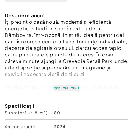
Descriere anunt
Îți prezint o casă nouă, modernă și eficientă
energetic, situată în Ciocănești, județul
Dâmbovița, într-o zonă liniștită, ideală pentru cei
care își doresc confortul unei locuințe individuale,
departe de agitația orașului, dar cu acces rapid
către principalele puncte de interes. În doar
câteva minute ajungi la Crevedia Retail Park, unde
ai la dispoziție supermarketuri, magazine și
servicii necesare vieții de zi cu zi.
Amplasată pe un teren de 400 mp, proprietatea
Vezi mai mult
beneficiază de o suprafață construită de 120 mp
și o suprafață utilă de 80 mp, fiind proiectată pe
Specificații
un singur nivel pentru un plus de confort și
Suprafață utilă (m²)
80
funcționalitate.
Interiorul este luminos și bine compartimentat,
An constructie
2024
având un living generos de 25 mp, perfect pentru