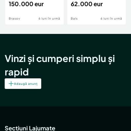
teren,deschidere Pia
150.000 eur
Periferie
62.000 eur
Brasov
6 luni în urmă
Bals
6 luni în urmă
Vinzi și cumperi simplu și
rapid
Adaugă anunț
Secțiuni Lajumate