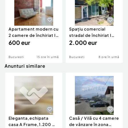
Apartament modern cu
Spațiu comercial
2 camere de închiriat I
stradal de închiriat I
Lacul Tei
600 eur
Colentina I Fun...
2.000 eur
Bucuresti
15 ore în urmă
Bucuresti
8 ore în urmă
Anunturi similare
Eleganta,echipata
Casă / Vilă cu 4 camere
casa A Frame,1.200 mp
de vânzare în zona