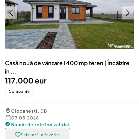
Locuri de munca
Utilaje agricole si industriale
Servicii
Piese auto si accesorii
Animale de companie
Dacia Duster
Afaceri și echipamente profesionale
Inchiriere Bunuri si Vehicule
Casă nouă de vânzare I 400 mp teren | Încălzire
în ...
117.000 eur
Companie
Ciocanesti
,
DB
09.08.2026
Număr de telefon
validat
Salvează la favorite