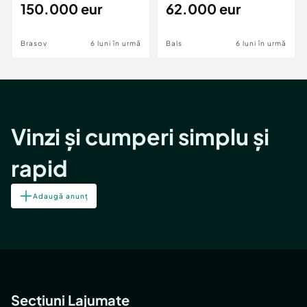
teren,deschidere Pia
150.000 eur
Periferie
62.000 eur
Brasov
6 luni în urmă
Bals
6 luni în urmă
Vinzi și cumperi simplu și
rapid
Adaugă anunț
Secțiuni Lajumate