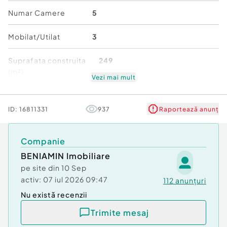
unei vizionări, echipa Beniamin Imobiliare va sta la
Numar Camere
5
dispozitie!
Pretul este negociabil!
Mobilat/Utilat
3
Număr niveluri imobil:
1
Suprafata construita
249
Număr Băi:
2
(m²)
Posibilitate parcare: Nu
Vezi mai mult
Curent
Număr niveluri imobil
1
Apă
ID:
16811331
937
Raportează anunț
Canalizare
Stare
Bună
Gaz
Încălzire
Companie
BENIAMIN Imobiliare
pe site din
10 Sep
activ:
07 iul 2026 09:47
112
anunțuri
Nu există recenzii
Trimite mesaj