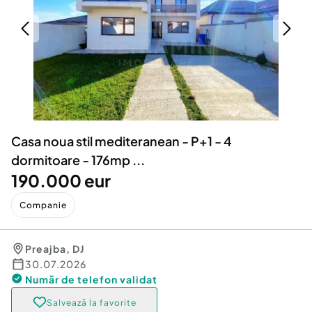
Locuri de munca
Utilaje agricole si industriale
Servicii
Piese auto si accesorii
Animale de companie
Dacia Duster
Afaceri și echipamente profesionale
Inchiriere Bunuri si Vehicule
Casa noua stil mediteranean - P+1 - 4
dormitoare - 176mp ...
190.000 eur
Companie
Preajba
,
DJ
30.07.2026
Număr de telefon
validat
Salvează la favorite