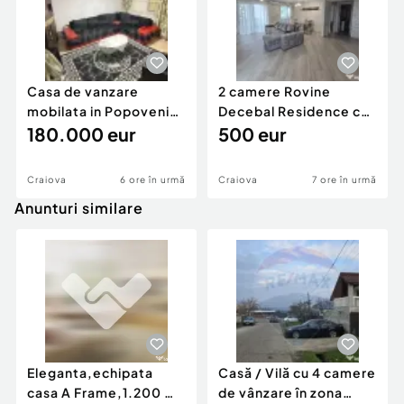
Casa de vanzare
2 camere Rovine
mobilata in Popoveni
Decebal Residence cu
an2017 332mp teren
180.000 eur
Centrala-AC-Loc de
500 eur
p...
Craiova
6 ore în urmă
Craiova
7 ore în urmă
Anunturi similare
Eleganta,echipata
Casă / Vilă cu 4 camere
casa A Frame,1.200 mp
de vânzare în zona