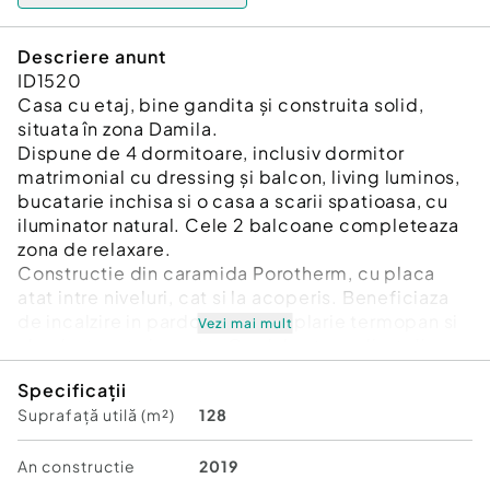
Descriere anunt
ID1520
Casa cu etaj, bine gandita și construita solid,
situata în zona Damila.
Dispune de 4 dormitoare, inclusiv dormitor
matrimonial cu dressing și balcon, living luminos,
bucatarie inchisa si o casa a scarii spatioasa, cu
iluminator natural. Cele 2 balcoane completeaza
zona de relaxare.
Constructie din caramida Porotherm, cu placa
atat intre niveluri, cat si la acoperis. Beneficiaza
de incalzire in pardoseala, tamplarie termopan si
Vezi mai mult
alee betonata in curte. Gardul este realizat din
BCA.
Specificații
Utilitați: apa, curent electric, fosa (canalizarea
Suprafață utilă (m²)
128
este la poarta), gazele sunt disponibile pe strada.
O locuinta practica, luminoasa si pregatita pentru
finisajele tale.
An constructie
2019
Pentru informații suplimentare și programarea