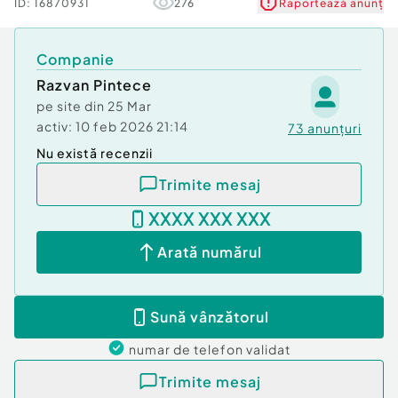
ID:
16870931
276
Raportează anunț
Apă
Gaz
Companie
Razvan Pintece
pe site din
25 Mar
activ:
10 feb 2026 21:14
73
anunțuri
Nu există recenzii
Trimite mesaj
XXXX XXX XXX
Arată numărul
Sună vânzătorul
numar de telefon
validat
Trimite mesaj