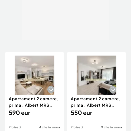
Apartament 2 camere,
Apartament 2 camere,
prima , Albert MRS
prima , Albert MRS
Gradinile Ploiesti
590 eur
Gradinile Ploiesti
550 eur
Ploiesti
4 zile în urmă
Ploiesti
9 zile în urmă