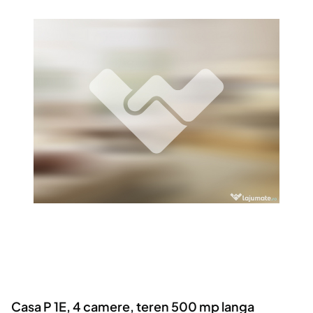
Locuri de munca
Utilaje agricole si industriale
Servicii
Piese auto si accesorii
Animale de companie
Dacia Duster
Afaceri și echipamente profesionale
Inchiriere Bunuri si Vehicule
Casa P 1E, 4 camere, teren 500 mp langa