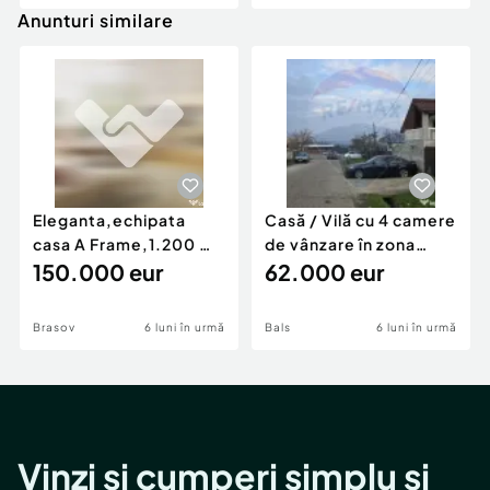
Anunturi similare
Eleganta,echipata
Casă / Vilă cu 4 camere
casa A Frame,1.200 mp
de vânzare în zona
teren,deschidere Pia
150.000 eur
Periferie
62.000 eur
Brasov
6 luni în urmă
Bals
6 luni în urmă
Vinzi și cumperi simplu și