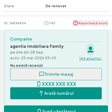
Stare
De renovat
ID:
16836404
145
Raportează anunț
Companie
agentia imobiliara Family
pe site din
28 Sep
activ:
25 mar 2026 09:43
144
anunțuri
Nu există recenzii
Trimite mesaj
XXXX XXX XXX
Arată numărul
Sună vânzătorul