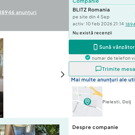
Companie
BLITZ Romania
18946
anunțuri
pe site din
4 Sep
activ:
10 feb 2026 21:14
189
Nu există recenzii
Sună vânzător
numar de telefon
v
Trimite mesa
Mai multe anunțuri ale uti
Pielesti
,
Dolj
Despre companie