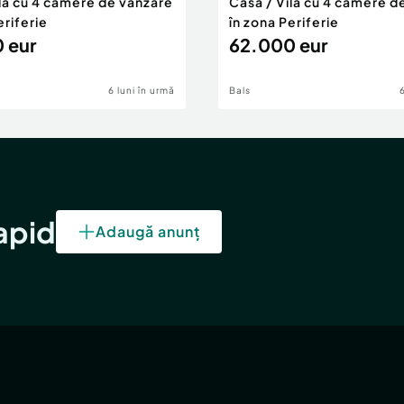
ilă cu 4 camere de vânzare
Casă / Vilă cu 4 camere d
eriferie
în zona Periferie
 eur
62.000 eur
6 luni în urmă
Bals
rapid
Adaugă anunț