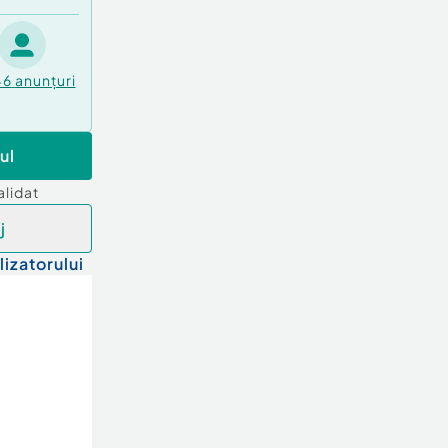
46
anunțuri
ul
alidat
j
lizatorului