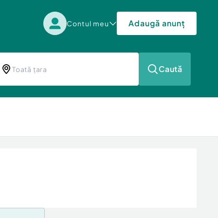
Adaugă anunț
Contul meu
Caută