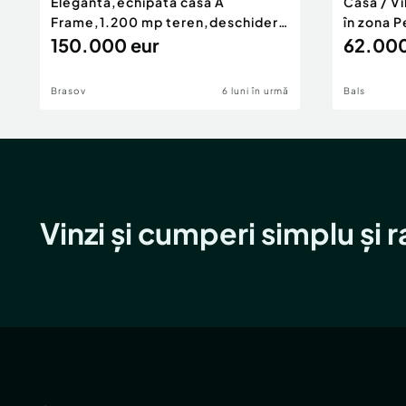
Eleganta,echipata casa A
Casă / V
Frame,1.200 mp teren,deschidere
în zona P
Pia
150.000 eur
62.000
Brasov
6 luni în urmă
Bals
Vinzi și cumperi simplu și 