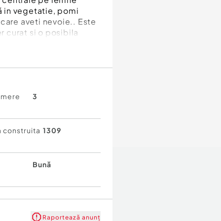
 in vegetatie, pomi
e care aveti nevoie.. Este
r curat si o posibila
la vizionare!
amere
3
 construita
1309
Bună
Raportează anunț