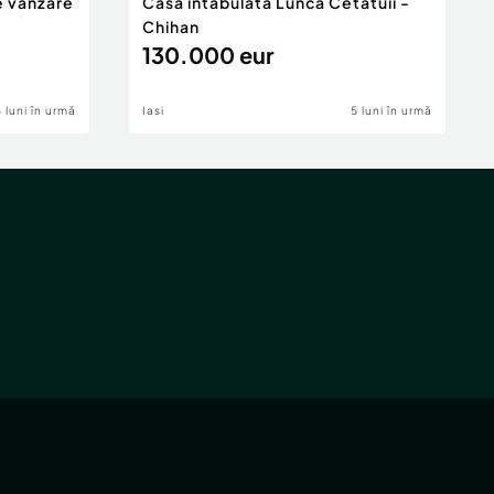
e vânzare
Casa intabulata Lunca Cetatuii -
Chihan
130.000 eur
6 luni în urmă
Iasi
5 luni în urmă