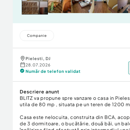
Companie
Pielesti
,
DJ
28.07.2026
Număr de telefon
validat
Descriere anunt
BLITZ va propune spre vanzare o casa in Pielest
utila de 80 mp , situata pe un teren de 1200 
Casa este nelocuita, construita din BCA, acope
de 3 dormitoare, o bucătărie, două băi, un balc
încălzirea fiind efectuată prin intermediul un