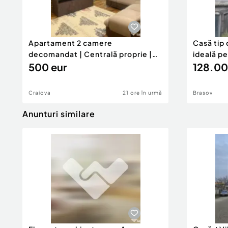
Apartament 2 camere
Casă tip 
decomandat | Centrală proprie |
ideală p
60 mp |
500 eur
128.00
Craiova
21 ore în urmă
Brasov
Anunturi similare