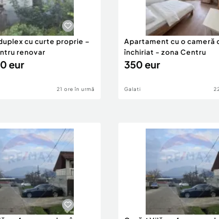
duplex cu curte proprie –
Apartament cu o cameră 
entru renovar
închiriat - zona Centru
0 eur
350 eur
21 ore în urmă
Galati
2