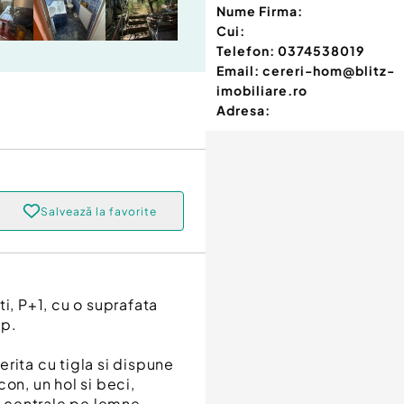
Nume Firma:
Cui:
Telefon:
0374538019
Email:
cereri-hom@blitz-
imobiliare.ro
Adresa:
Salvează la favorite
i, P+1, cu o suprafata
mp.
rita cu tigla si dispune
on, un hol si beci,
ei centrale pe lemne