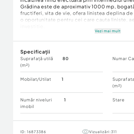
Grădina este de aproximativ 1000 mp, bogată
fructiferi, vita de vie, ofera linistea deplina d
o oportunitate pentru cei care cauta liniste, ae
investitie.
Vezi mai mult
Pentru mai multe detalii, va asteptam cu drag 
Cod ofertă / ID BLITZ: P174996
Specificații
Id intern: P174996
Suprafață utilă
80
Numar C
(m²)
Număr niveluri imobil:
1
Număr Băi:
2
Curent
Mobilat/Utilat
1
Suprafata
Apă
(m²)
Canalizare
Număr niveluri
1
Stare
imobil
ID:
16873386
Vizualizări:
311