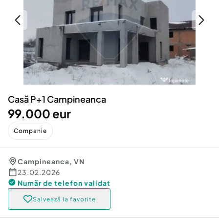
Locuri de munca
Utilaje agricole si industriale
Servicii
Piese auto si accesorii
Animale de companie
Dacia Duster
Afaceri și echipamente profesionale
Inchiriere Bunuri si Vehicule
Casă P+1 Campineanca
99.000 eur
Companie
Campineanca
,
VN
23.02.2026
Număr de telefon
validat
Salvează la favorite