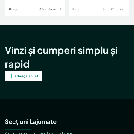
Brasov
6 luni în urmă
Bals
6 luni în urmă
Vinzi și cumperi simplu și
rapid
Adaugă anunț
Secțiuni Lajumate
Auto, moto și ambarcațiuni