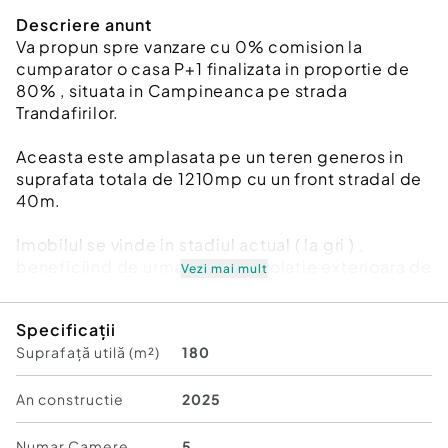
Descriere anunt
Va propun spre vanzare cu 0% comision la
cumparator o casa P+1 finalizata in proportie de
80% , situata in Campineanca pe strada
Trandafirilor.
Aceasta este amplasata pe un teren generos in
suprafata totala de 1210mp cu un front stradal de
40m.
Imobilul se vinde in stadiul actual ( la gri ) ,
beneficiind de urmatoarele : izolatie exterioara de
Vezi mai mult
15cm polistiren grafitat , tamplarie tripan negru
mat + rulouri , usa stejar la intrarea principala ,
Specificații
bransament electric trifazic.
Suprafață utilă (m²)
180
Pentru mai multe detalii sau programarea unei
vizionari astept sa ma contactati.
An constructie
2025
Număr niveluri imobil:
1
Numar Camere
5