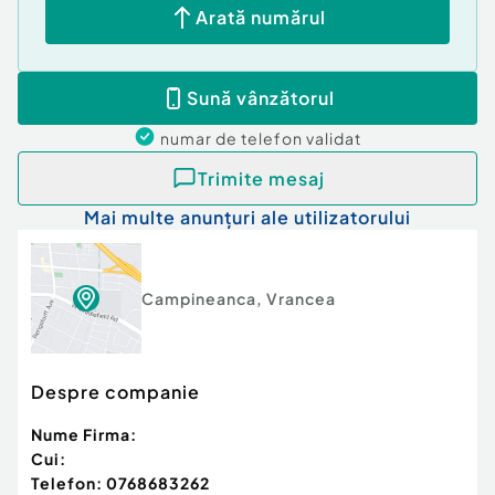
Arată numărul
Sună vânzătorul
numar de telefon
validat
Trimite mesaj
Mai multe anunțuri ale utilizatorului
Campineanca
,
Vrancea
Despre companie
Nume Firma:
Cui:
Telefon:
0768683262