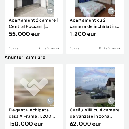
Apartament 2 camere |
Apartament cu 2
Central Focșani |
camere de închiriat în
Necesită Renovare
55.000 eur
zona Sud
1.200 eur
Focsani
7 zile în urmă
Focsani
11 zile în urmă
Anunturi similare
Eleganta,echipata
Casă / Vilă cu 4 camere
casa A Frame,1.200 mp
de vânzare în zona
teren,deschidere Pia
150.000 eur
Periferie
62.000 eur