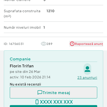
Număr Băi:
2
Posibilitate parcare: Nu
Suprafata construita
1210
Utilități: Curent
(m²)
Număr niveluri imobil
1
ID:
16756031
289
Raportează anunț
Companie
Florin Trifan
pe site din
26 Mar
activ:
10 feb 2026 21:14
23
anunțuri
Nu există recenzii
Trimite mesaj
XXXX XXX XXX