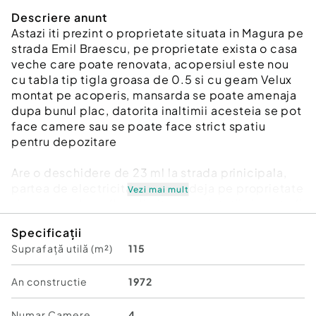
Descriere anunt
Astazi iti prezint o proprietate situata in Magura pe
strada Emil Braescu, pe proprietate exista o casa
veche care poate renovata, acopersiul este nou
cu tabla tip tigla groasa de 0.5 si cu geam Velux
montat pe acoperis, mansarda se poate amenaja
dupa bunul plac, datorita inaltimii acesteia se pot
face camere sau se poate face strict spatiu
pentru depozitare
Are o deschidere de 23 ml la strada prinicipala,
partea de electricitate se afla deja pe proprietate
Vezi mai mult
si apa, gazul se afla la limita proprietatii si poate fi
adus cu usurinta pe proprietate, aceasta se afla
Specificații
pe un teren in suprafata de 2326 mp intravilan
Suprafață utilă (m²)
115
drept de jos de la intrare si pana in partea de sus
Daca vrei sa pastrezi casa sau sa o demolezi si sa
An constructie
1972
construiesti mai sus, oricare dintre variante e
potrivita pentru acel teren, are si o vedere
Numar Camere
4