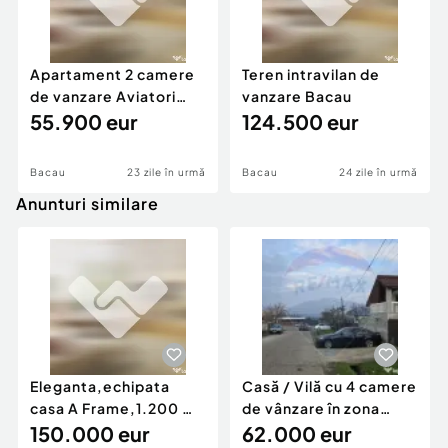
Apartament 2 camere
Teren intravilan de
de vanzare Aviatori
vanzare Bacau
Bacau
55.900 eur
124.500 eur
Bacau
23 zile în urmă
Bacau
24 zile în urmă
Anunturi similare
Eleganta,echipata
Casă / Vilă cu 4 camere
casa A Frame,1.200 mp
de vânzare în zona
teren,deschidere Pia
150.000 eur
Periferie
62.000 eur