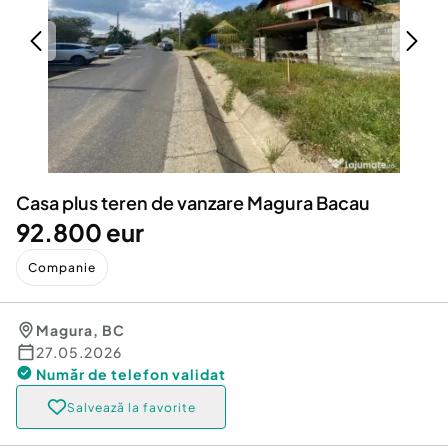
Locuri de munca
Utilaje agricole si industriale
Servicii
Piese auto si accesorii
Animale de companie
Dacia Duster
Afaceri și echipamente profesionale
Inchiriere Bunuri si Vehicule
Casa plus teren de vanzare Magura Bacau
92.800 eur
Companie
Magura
,
BC
27.05.2026
Număr de telefon
validat
Salvează la favorite