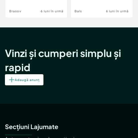
Brasov
6 luni în urmă
Bals
6 luni în urmă
Vinzi și cumperi simplu și
rapid
Adaugă anunț
Secțiuni Lajumate