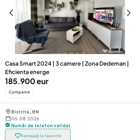
Locuri de munca
Utilaje agricole si industriale
Servicii
Piese auto si accesorii
Animale de companie
Dacia Duster
Afaceri și echipamente profesionale
Inchiriere Bunuri si Vehicule
Casa Smart 2024 | 3 camere | Zona Dedeman |
Eficienta energe
185.900 eur
Companie
Bistrita
,
BN
05.08.2026
Număr de telefon
validat
Salvează la favorite