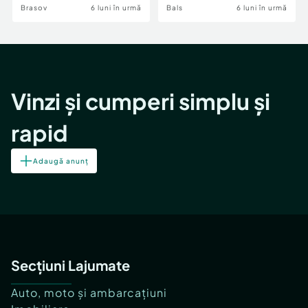
Brasov
6 luni în urmă
Bals
6 luni în urmă
Vinzi și cumperi simplu și
rapid
Adaugă anunț
Secțiuni Lajumate
Auto, moto și ambarcațiuni