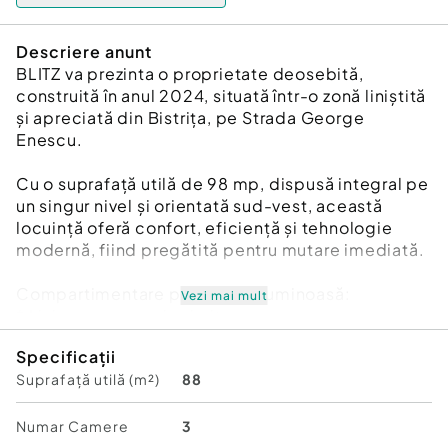
Descriere anunt
BLITZ va prezinta o proprietate deosebită,
construită în anul 2024, situată într-o zonă liniștită
și apreciată din Bistrița, pe Strada George
Enescu.
Cu o suprafață utilă de 98 mp, dispusă integral pe
un singur nivel și orientată sud-vest, această
locuință oferă confort, eficiență și tehnologie
modernă, fiind pregătită pentru mutare imediată.
Compartimentare practică și luminoasă:
Vezi mai mult
* Living generos și primitor
* 2 dormitoare confortabile
Specificații
* Bucătărie open-space
Suprafață utilă (m²)
88
* Baie spațioasă
* Spațiu tehnic/depozitare
* Hol
Numar Camere
3
* Pod utilizabil pentru depozitare suplimentară