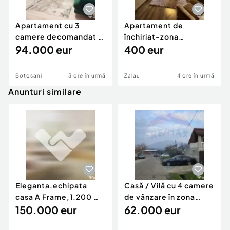
Apartament cu 3
Apartament de
camere decomandat -
închiriat-zona
renovat - Bucovina -
94.000 eur
ultracentrală
400 eur
Par
Botosani
3 ore în urmă
Zalau
4 ore în urmă
Anunturi similare
Eleganta,echipata
Casă / Vilă cu 4 camere
casa A Frame,1.200 mp
de vânzare în zona
teren,deschidere Pia
150.000 eur
Periferie
62.000 eur