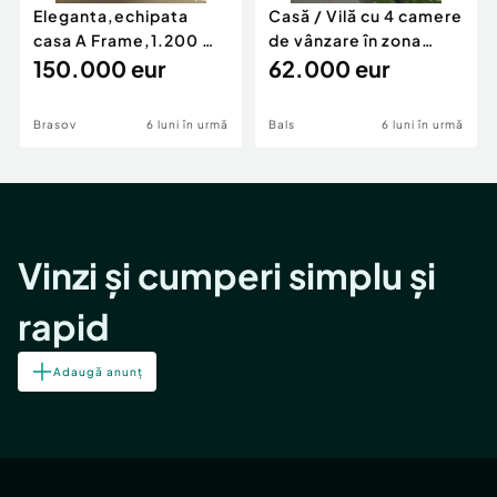
Eleganta,echipata
Casă / Vilă cu 4 camere
casa A Frame,1.200 mp
de vânzare în zona
teren,deschidere Pia
150.000 eur
Periferie
62.000 eur
Brasov
6 luni în urmă
Bals
6 luni în urmă
Vinzi și cumperi simplu și
rapid
Adaugă anunț