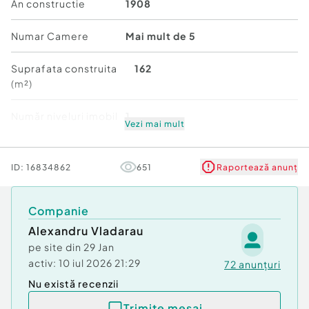
Număr niveluri imobil:
1
An constructie
1908
Număr Băi:
mai mult de 3
Posibilitate parcare: Nu
Numar Camere
Mai mult de 5
Curent
Apă
Suprafata construita
162
Canalizare
(m²)
Gaz
Încălzire
Număr niveluri imobil
1
Subsol
Vezi mai mult
Stare
Bună
ID:
16834862
651
Raportează anunț
Companie
Alexandru Vladarau
pe site din
29 Jan
activ:
10 iul 2026 21:29
72
anunțuri
Nu există recenzii
Trimite mesaj