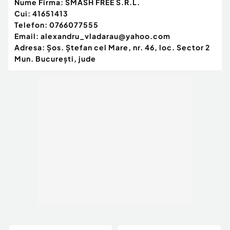
Nume Firma:
SMASH FREE S.R.L.
Cui:
41651413
Telefon:
0766077555
Email:
alexandru_vladarau@yahoo.com
Adresa:
Şos. Ştefan cel Mare, nr. 46, loc. Sector 2
Mun. Bucureşti, jude