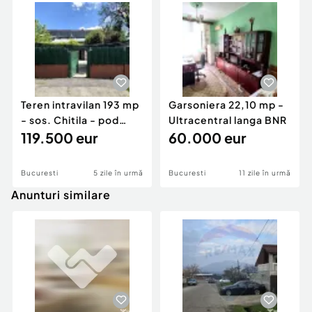
Teren intravilan 193 mp
Garsoniera 22,10 mp -
- sos. Chitila - pod
Ultracentral langa BNR
Constanta
119.500 eur
60.000 eur
Bucuresti
5 zile în urmă
Bucuresti
11 zile în urmă
Anunturi similare