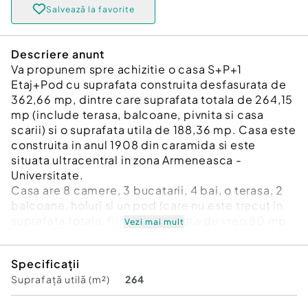
Salvează la favorite
Descriere anunt
Va propunem spre achizitie o casa S+P+1
Etaj+Pod cu suprafata construita desfasurata de
362,66 mp, dintre care suprafata totala de 264,15
mp (include terasa, balcoane, pivnita si casa
scarii) si o suprafata utila de 188,36 mp. Casa este
construita in anul 1908 din caramida si este
situata ultracentral in zona Armeneasca -
Universitate.
Casa are 8 camere, 3 bucatarii, 4 bai, o terasa, 2
balcoane, holuri si un pod (care nu este trecut in
suprafata totala, fiind o suprafata de vreo 80 mp
Vezi mai mult
bonus).
Dispune de teren cu suprafata de 163 mp din
Specificații
acte, 162 mp masurati, amprenta casei este 115
Suprafață utilă (m²)
264
mp si o curte libera de 47 mp.