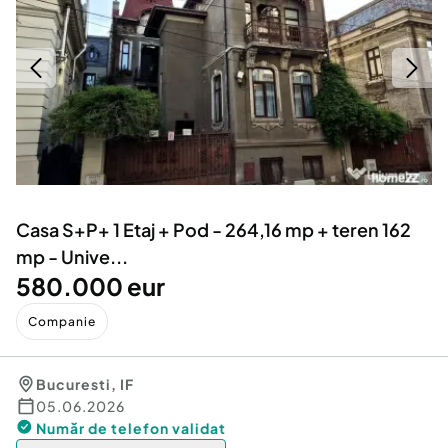
Locuri de munca
Utilaje agricole si industriale
Servicii
Piese auto si accesorii
Animale de companie
Dacia Duster
Afaceri și echipamente profesionale
Inchiriere Bunuri si Vehicule
Casa S+P+ 1 Etaj + Pod - 264,16 mp + teren 162
mp - Unive...
580.000 eur
Companie
Bucuresti
,
IF
05.06.2026
Număr de telefon
validat