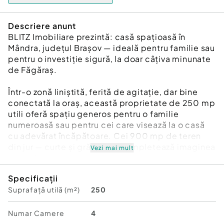
Descriere anunt
BLITZ Imobiliare prezintă: casă spațioasă în
Mândra, județul Brașov — ideală pentru familie sau
pentru o investiție sigură, la doar câțiva minunate
de Făgăraș.
Într-o zonă liniștită, ferită de agitație, dar bine
conectată la oraș, această proprietate de 250 mp
utili oferă spațiu generos pentru o familie
numeroasă sau pentru cei care visează la o casă
cu adevărat încăpătoare. Cei 900 mp de teren
din jur — curte și grădină — completează imaginea
Vezi mai mult
unui cămin în care copiii pot crește, iar verile se
pot petrece la grătar, printre flori și legume
Specificații
proprii.
Suprafață utilă (m²)
250
Casa are 4 camere spațioase, baie și bucătărie,
toate gândite pentru un confort real.
Vine complet mobilată și utilată, pregătită pentru
Numar Camere
4
mutare imediată — fără bătăi de cap, fără