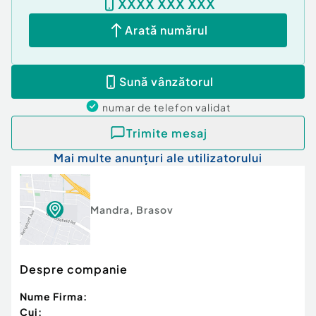
XXXX XXX XXX
Nr. locuri parcare:
1
Curent
Arată numărul
Apă
Canalizare
Sună vânzătorul
numar de telefon
validat
Trimite mesaj
Mai multe anunțuri ale utilizatorului
Mandra
,
Brasov
Despre companie
Nume Firma:
Cui: