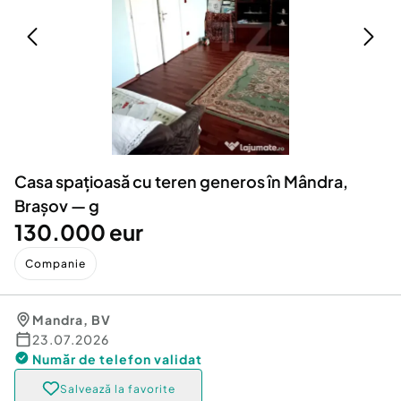
Locuri de munca
Utilaje agricole si industriale
Servicii
Piese auto si accesorii
Animale de companie
Dacia Duster
Afaceri și echipamente profesionale
Inchiriere Bunuri si Vehicule
Casa spațioasă cu teren generos în Mândra,
Brașov — g
130.000 eur
Companie
Mandra
,
BV
23.07.2026
Număr de telefon
validat
Salvează la favorite