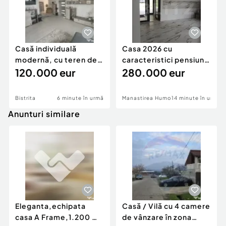
Casă individuală
Casa 2026 cu
modernă, cu teren de
caracteristici pensiune
1.356 mp – la doa
120.000 eur
280k
280.000 eur
Bistrita
6 minute în urmă
Manastirea Humorului
14 minute în urmă
Anunturi similare
Eleganta,echipata
Casă / Vilă cu 4 camere
casa A Frame,1.200 mp
de vânzare în zona