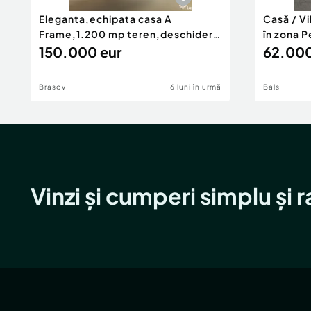
Eleganta,echipata casa A
Casă / V
Frame,1.200 mp teren,deschidere
în zona P
Pia
150.000 eur
62.000
Brasov
6 luni în urmă
Bals
Vinzi și cumperi simplu și 