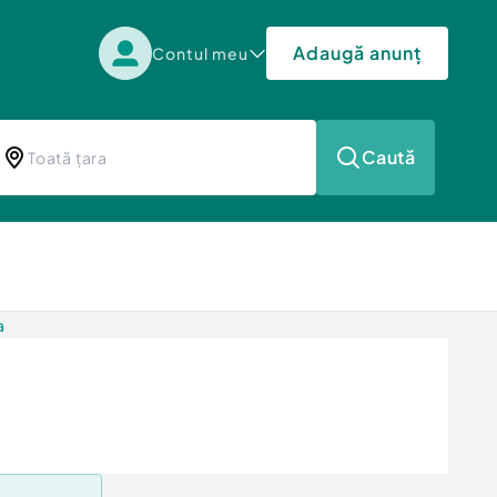
Adaugă anunț
Contul meu
Caută
a