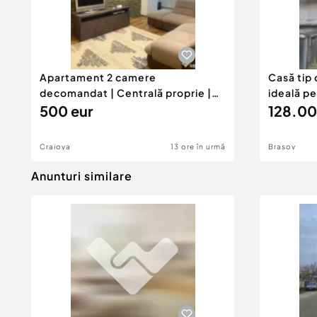
Apartament 2 camere
Casă tip 
decomandat | Centrală proprie |
ideală p
60 mp |
500 eur
128.00
Craiova
13 ore în urmă
Brasov
Anunturi similare