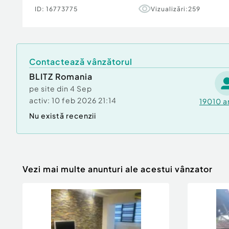
ID:
16773775
Vizualizări:
259
​Vă invităm cu drag să programăm o vizionare 
personal potențialul acestei proprietăți și a s
primitoare!
Cod ofertă / ID BLITZ: P167006
Contactează vânzătorul
Id intern: P167006
BLITZ Romania
Număr niveluri imobil:
1
pe site din
4 Sep
Număr Băi:
2
activ:
10 feb 2026 21:14
19010
a
Nr. locuri parcare:
2
Nu există recenzii
Curent
Apă
Canalizare
Gaz
Vezi mai multe anunturi ale acestui vânzator