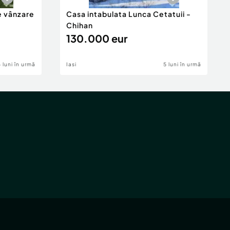
e vânzare
Casa intabulata Lunca Cetatuii -
Chihan
130.000 eur
6 luni în urmă
Iasi
5 luni în urmă