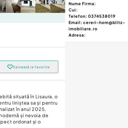
Nume Firma:
Cui:
Telefon:
0374538019
Email:
cereri-hom@blitz-
imobiliare.ro
Adresa:
Salvează la favorite
ită situată în Lisaura, o
tru liniștea sa și pentru
nalizat în anul 2025,
 modernă și nevoia de
aspect ordonat și o