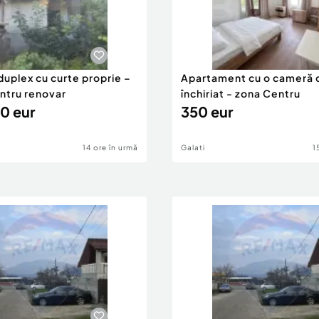
duplex cu curte proprie –
Apartament cu o cameră 
entru renovar
închiriat - zona Centru
0 eur
350 eur
14 ore în urmă
Galati
1