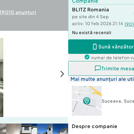
Companie
BLITZ Romania
19010
anunțuri
pe site din
4 Sep
activ:
10 feb 2026 21:14
190
Nu există recenzii
Sună vânzător
numar de telefon
v
Trimite mesa
Mai multe anunțuri ale uti
Suceava
,
Suc
Despre companie