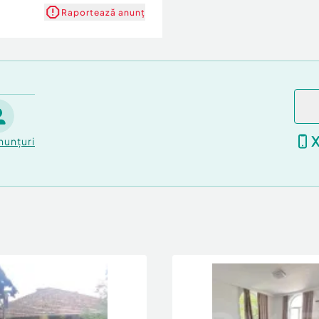
Raportează anunț
pentru a descoperi
imți atmosfera
nunțuri