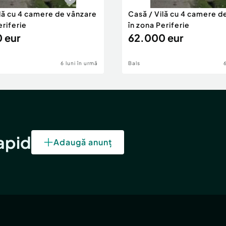
ilă cu 4 camere de vânzare
Casă / Vilă cu 4 camere d
eriferie
în zona Periferie
 eur
62.000 eur
6 luni în urmă
Bals
rapid
Adaugă anunț