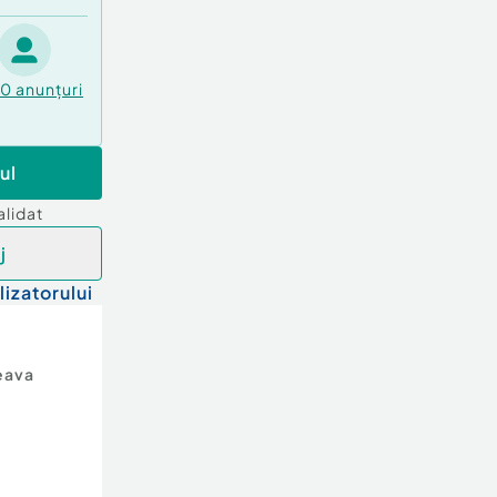
10
anunțuri
ul
alidat
j
lizatorului
eava