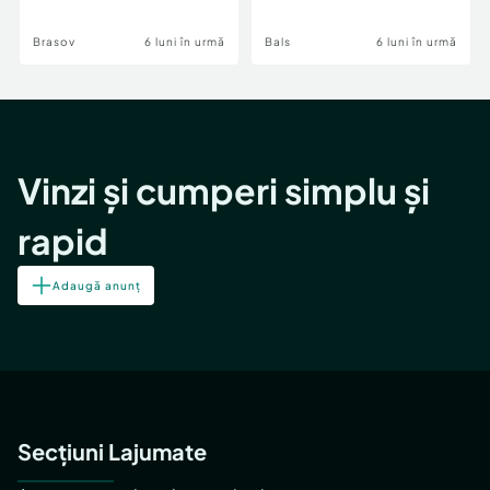
Brasov
6 luni în urmă
Bals
6 luni în urmă
Vinzi și cumperi simplu și
rapid
Adaugă anunț
Secțiuni Lajumate