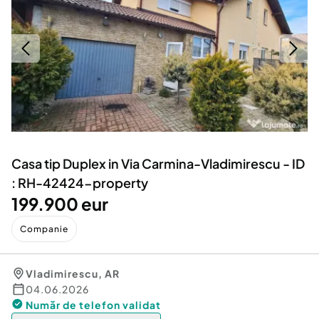
Locuri de munca
Utilaje agricole si industriale
Servicii
Piese auto si accesorii
Animale de companie
Dacia Duster
Afaceri și echipamente profesionale
Inchiriere Bunuri si Vehicule
Casa tip Duplex in Via Carmina-Vladimirescu - ID
: RH-42424-property
199.900 eur
Companie
Vladimirescu
,
AR
04.06.2026
Număr de telefon
validat