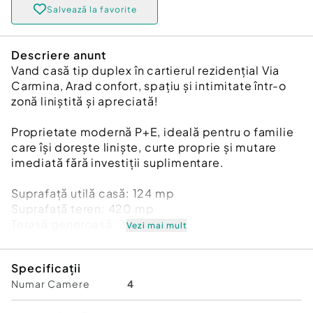
Salvează la favorite
Descriere anunt
Vand casă tip duplex în cartierul rezidențial Via
Carmina, Arad confort, spațiu și intimitate într-o
zonă liniștită și apreciată!
Proprietate modernă P+E, ideală pentru o familie
care își dorește liniște, curte proprie și mutare
imediată fără investiții suplimentare.
Suprafață utilă casă: 124 mp
Suprafață teren: 420 mp
Terasă generoasă: 30 mp
Vezi mai mult
Garaj propriu + curte amenajată
Specificații
Compartimentare inteligentă:
Numar Camere
4
Living spațios și luminos
Bucătărie complet utilată