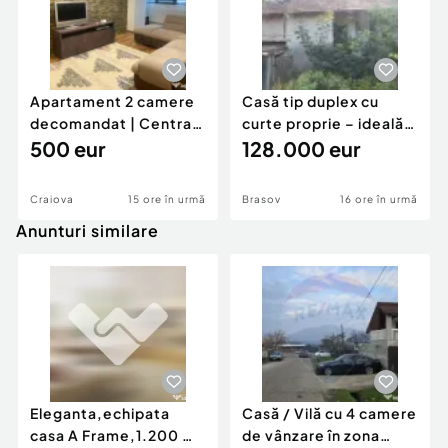
Apartament 2 camere
Casă tip duplex cu
decomandat | Centrală
curte proprie – ideală
proprie | 60 mp |
500 eur
pentru renovar
128.000 eur
Craiova
15 ore în urmă
Brasov
16 ore în urmă
Anunturi similare
Eleganta,echipata
Casă / Vilă cu 4 camere
casa A Frame,1.200 mp
de vânzare în zona