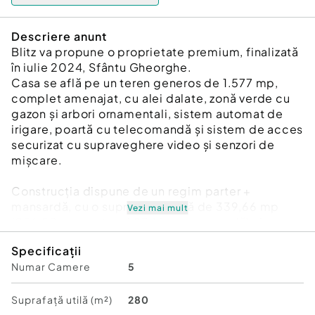
Descriere anunt
Blitz va propune o proprietate premium, finalizată
în iulie 2024, Sfântu Gheorghe.
Casa se află pe un teren generos de 1.577 mp,
complet amenajat, cu alei dalate, zonă verde cu
gazon și arbori ornamentali, sistem automat de
irigare, poartă cu telecomandă și sistem de acces
securizat cu supraveghere video și senzori de
mișcare.
Construcția dispune de un regim parter +
mansardă, cu o suprafață totală de 339,66 mp
Vezi mai mult
(256,50 mp parter și 83,16 mp mansardă) și este
racordată la toate utilitățile.
Specificații
Numar Camere
5
Finisajele sunt de înaltă calitate: marmură,
travertin, quartz, mozaic și tencuială decorativă.
Încălzirea este prin pardoseală la parter și cu
Suprafață utilă (m²)
280
ventiloconvectoare la mansardă, asigurată de o