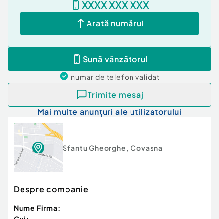
XXXX XXX XXX
Pentru vizionare sau detalii suplimentare, vă
Arată numărul
rugăm să ne contactați.
Cod ofertă / ID BLITZ: P145266
Id intern: P145266
Sună vânzătorul
Număr niveluri imobil:
1
numar de telefon
validat
Număr Băi:
3
Nr. locuri parcare:
2
Trimite mesaj
Curent
Mai multe anunțuri ale utilizatorului
Apă
Canalizare
Climă
Sfantu Gheorghe
,
Covasna
Despre companie
Nume Firma:
Cui: