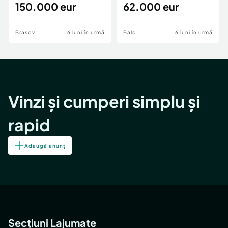
teren,deschidere Pia
150.000 eur
Periferie
62.000 eur
Brasov
6 luni în urmă
Bals
6 luni în urmă
Vinzi și cumperi simplu și
rapid
Adaugă anunț
Secțiuni Lajumate