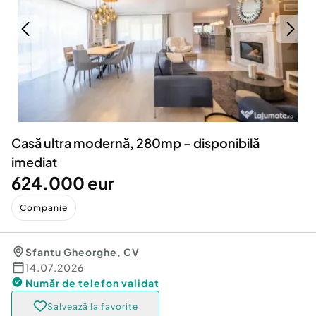
Locuri de munca
Utilaje agricole si industriale
Servicii
Piese auto si accesorii
Animale de companie
Dacia Duster
Afaceri și echipamente profesionale
Inchiriere Bunuri si Vehicule
Casă ultra modernă, 280mp – disponibilă
imediat
624.000 eur
Companie
Sfantu Gheorghe
,
CV
14.07.2026
Număr de telefon
validat
Salvează la favorite