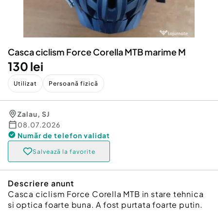
Locuri de munca
Utilaje agricole si industriale
Servicii
Piese auto si accesorii
Animale de companie
Dacia Duster
Afaceri și echipamente profesionale
Casca ciclism Force Corella MTB marime M
Inchiriere Bunuri si Vehicule
130 lei
Utilizat
Persoană fizică
Zalau
,
SJ
08.07.2026
Număr de telefon
validat
Salvează la favorite
Descriere anunt
Casca ciclism Force Corella MTB in stare tehnica
si optica foarte buna. A fost purtata foarte putin.