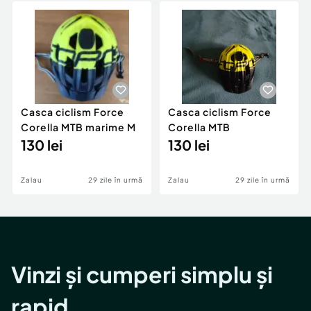
Casca ciclism Force
Casca ciclism Force
Corella MTB marime M
Corella MTB
130 lei
130 lei
Zalau
29 zile în urmă
Zalau
29 zile în urmă
Vinzi și cumperi simplu și
rapid