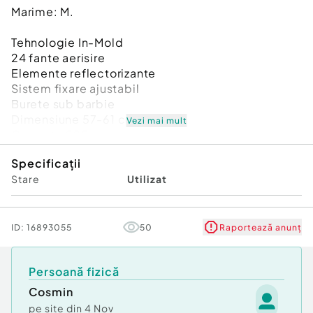
Marime: M.
Tehnologie In-Mold
24 fante aerisire
Elemente reflectorizante
Sistem fixare ajustabil
Burete sub barbie
Dimensiune 57-61 cm.
Vezi mai mult
Greutate 225 grame
Suport camera de luat vederi
Specificații
Certificata CE
Stare
Utilizat
ID:
16893055
50
Raportează anunț
Persoană fizică
Cosmin
pe site din
4 Nov