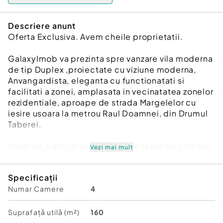
Descriere anunt
Oferta Exclusiva. Avem cheile proprietatii.
GalaxyImob va prezinta spre vanzare vila moderna
de tip Duplex ,proiectate cu viziune moderna,
Anvangardista, eleganta cu functionatati si
facilitati a zonei, amplasata in vecinatatea zonelor
rezidentiale, aproape de strada Margelelor cu
iesire usoara la metrou Raul Doamnei, din Drumul
Taberei.
Imobilul, edificat in 2024, pe un teren de 240 mp,
Vezi mai mult
este structurat pe doua nivele P 1 M si beneficiaza
de o curte superba prevazuta cu gazon si
Specificații
vegetatie matura !In vecinatate curtiile sunt foarte
Numar Camere
4
aerisite si dispune de zona de agrement si zona
de barbeque!
Suprafață utilă (m²)
160
Calitatea sunt cuvintele care definesc aceaste