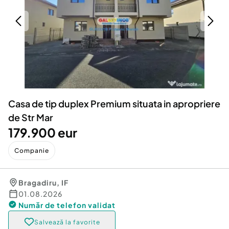
Locuri de munca
Utilaje agricole si industriale
Servicii
Piese auto si accesorii
Animale de companie
Dacia Duster
Afaceri și echipamente profesionale
Inchiriere Bunuri si Vehicule
Casa de tip duplex Premium situata in apropriere
de Str Mar
179.900 eur
Companie
Bragadiru
,
IF
01.08.2026
Număr de telefon
validat
Salvează la favorite