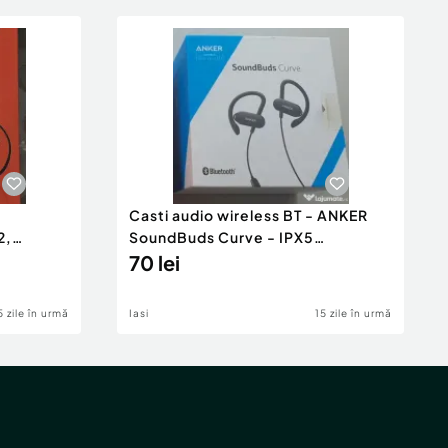
Casti audio wireless BT - ANKER
2,
SoundBuds Curve - IPX5
eck
waterproof, Over the Neck
70 lei
5 zile în urmă
Iasi
15 zile în urmă