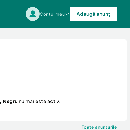
Adaugă anunț
Contul meu
, Negru
nu mai este activ.
Toate anunturile