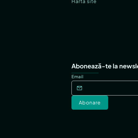
Hartă site
Abonează-te la newsl
Email
Abonare