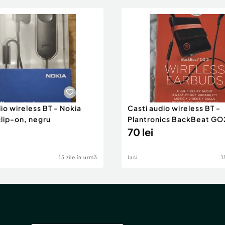
io wireless BT - Nokia
Casti audio wireless BT -
clip-on, negru
Plantronics BackBeat GO
sweat-proof, Over the N
70 lei
15 zile în urmă
Iasi
1