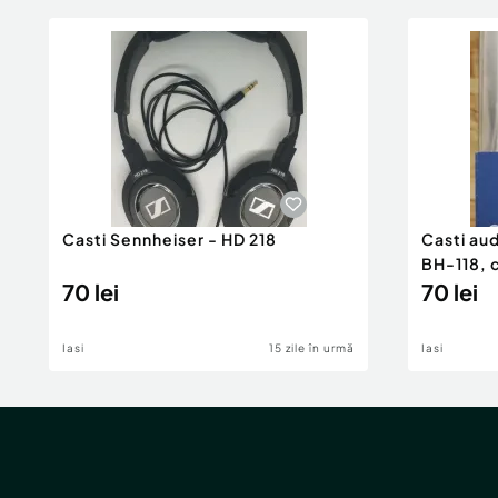
Casti Sennheiser - HD 218
Casti aud
BH-118, 
70 lei
70 lei
Iasi
15 zile în urmă
Iasi