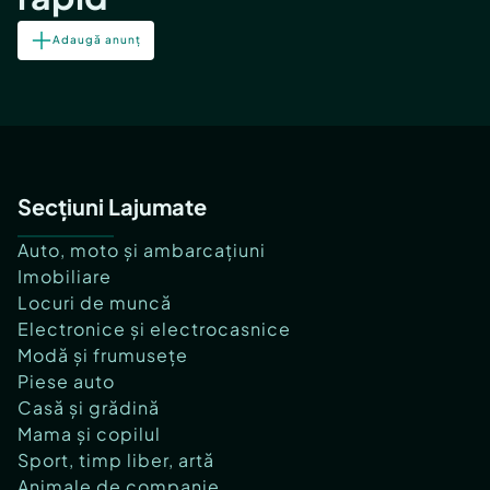
Adaugă anunț
Secțiuni Lajumate
Auto, moto și ambarcațiuni
Imobiliare
Locuri de muncă
Electronice și electrocasnice
Modă și frumusețe
Piese auto
Casă și grădină
Mama și copilul
Sport, timp liber, artă
Animale de companie