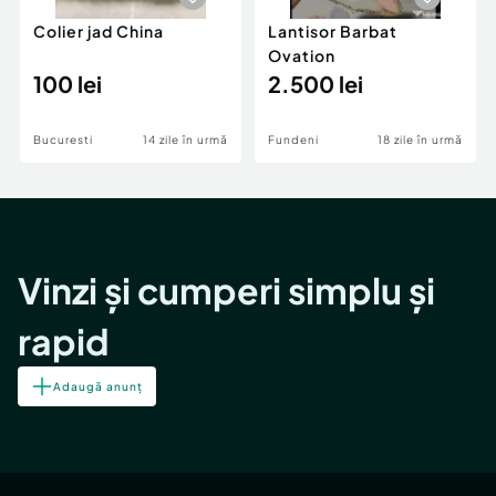
Colier jad China
Lantisor Barbat
Ovation
100 lei
2.500 lei
Bucuresti
14 zile în urmă
Fundeni
18 zile în urmă
Vinzi și cumperi simplu și
rapid
Adaugă anunț