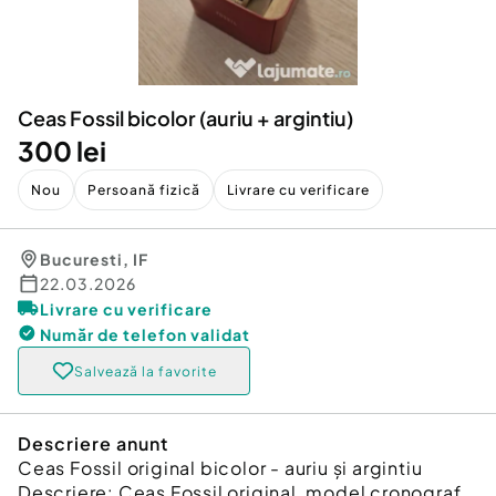
Locuri de munca
Utilaje agricole si industriale
Servicii
Piese auto si accesorii
Animale de companie
Dacia Duster
Afaceri și echipamente profesionale
Ceas Fossil bicolor (auriu + argintiu)
Inchiriere Bunuri si Vehicule
300 lei
Nou
Persoană fizică
Livrare cu verificare
Bucuresti
,
IF
22.03.2026
Livrare cu verificare
Număr de telefon
validat
Salvează la favorite
Descriere anunt
Ceas Fossil original bicolor - auriu și argintiu
Descriere: Ceas Fossil original, model cronograf,