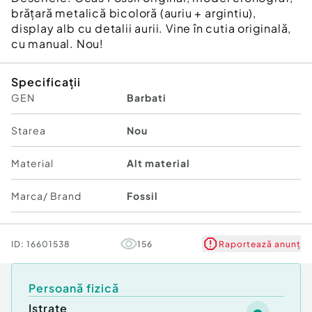
brățară metalică bicoloră (auriu + argintiu),
display alb cu detalii aurii. Vine în cutia originală,
cu manual. Nou!
Specificații
GEN
Barbati
Starea
Nou
Material
Alt material
Marca/ Brand
Fossil
ID:
16601538
156
Raportează anunț
Persoană fizică
Istrate