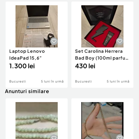
Laptop Lenovo
Set Carolina Herrera
IdeaPad 15,6”
Bad Boy (100ml parfum
1.300 lei
+ gel duș 100ml)
430 lei
Bucuresti
5 luni în urmă
Bucuresti
5 luni în urmă
Anunturi similare