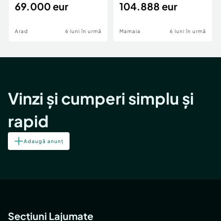
69.000 eur
cheie,langa Mega
104.888 eur
Image
Arad
6 luni în urmă
Mamaia
6 luni în urmă
Vinzi și cumperi simplu și
rapid
Adaugă anunț
Secțiuni Lajumate