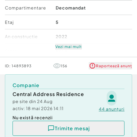
Compartimentare
Decomandat
Etaj
5
An constructie
2022
Vezi mai mult
Stare
Nouă
Comfort
1
ID:
14893893
156
Raportează anunț
Companie
Central Address Residence
pe site din
24 Aug
activ:
18 mai 2026 14:11
44
anunțuri
Nu există recenzii
Trimite mesaj