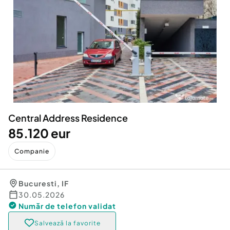
Locuri de munca
Utilaje agricole si industriale
Servicii
Piese auto si accesorii
Animale de companie
Dacia Duster
Afaceri și echipamente profesionale
Inchiriere Bunuri si Vehicule
Central Address Residence
85.120 eur
Companie
Bucuresti
,
IF
30.05.2026
Număr de telefon
validat
Salvează la favorite