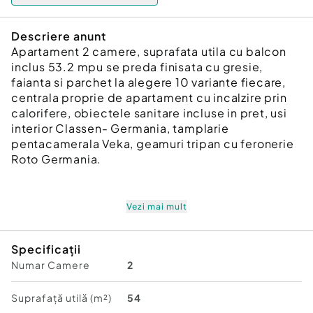
Descriere anunt
Apartament 2 camere, suprafata utila cu balcon
inclus 53.2 mpu se preda finisata cu gresie,
faianta si parchet la alegere 10 variante fiecare,
centrala proprie de apartament cu incalzire prin
calorifere, obiectele sanitare incluse in pret, usi
interior Classen- Germania, tamplarie
pentacamerala Veka, geamuri tripan cu feronerie
Roto Germania.
Vezi mai mult
Se accepta orice tip de credit imobiliar sau prima
casa de la orice banca.
Specificații
Numar Camere
2
Confort:
1
Tip imobil:
Bloc de apartamente
Suprafață utilă (m²)
54