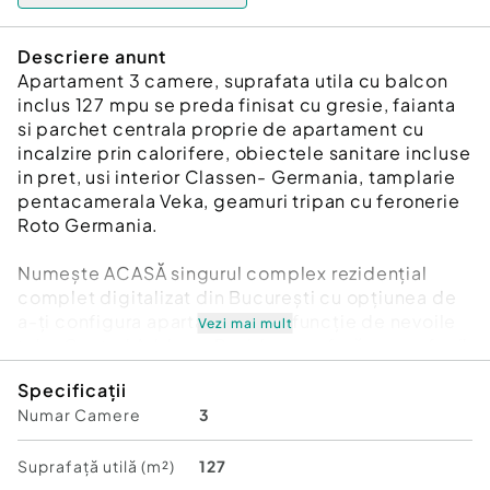
Descriere anunt
Apartament 3 camere, suprafata utila cu balcon
inclus 127 mpu se preda finisat cu gresie, faianta
si parchet centrala proprie de apartament cu
incalzire prin calorifere, obiectele sanitare incluse
in pret, usi interior Classen- Germania, tamplarie
pentacamerala Veka, geamuri tripan cu feronerie
Roto Germania.
Numește ACASĂ singurul complex rezidențial
complet digitalizat din București cu opțiunea de
a-ți configura apartamentul în funcție de nevoile
Vezi mai mult
tale. Central Address Residence oferă acces facil
către centrul orașului și către toate facilitățile
Specificații
notabile pe care București le oferă. Central
Numar Camere
3
Address Residence - apartamente inteligente
pentru o viață mai ușoară.
Suprafață utilă (m²)
127
Se accepta orice tip de credit imobiliar sau prima