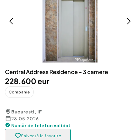
Locuri de munca
Utilaje agricole si industriale
Servicii
Piese auto si accesorii
Animale de companie
Dacia Duster
Afaceri și echipamente profesionale
Inchiriere Bunuri si Vehicule
Central Address Residence - 3 camere
228.600 eur
Companie
Bucuresti
,
IF
28.05.2026
Număr de telefon
validat
Salvează la favorite