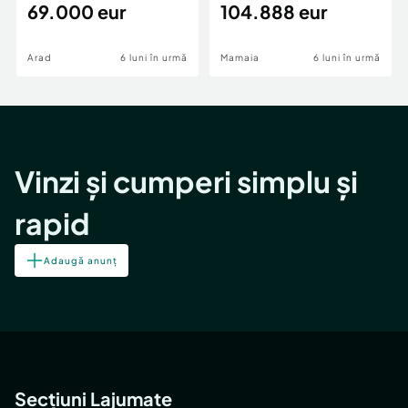
69.000 eur
cheie,langa Mega
104.888 eur
Image
Arad
6 luni în urmă
Mamaia
6 luni în urmă
Vinzi și cumperi simplu și
rapid
Adaugă anunț
Secțiuni Lajumate