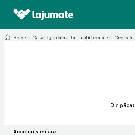
Home
Casa si gradina
Instalatii termice
Centrale
Din păcat
Anunturi similare