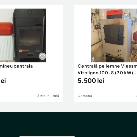
ineu centrala
Centrală pe lemne Viess
Vitoligno 100-S (30 kW) -
ei
foarte bună
5.500 lei
3 zile în urmă
Comana