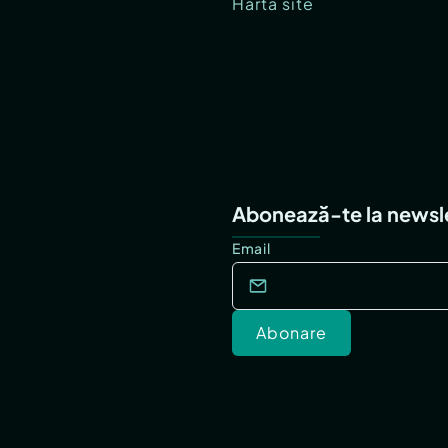
Hartă site
Abonează-te la newsl
Email
Abonare