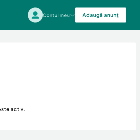
Adaugă anunț
Contul meu
ste activ.