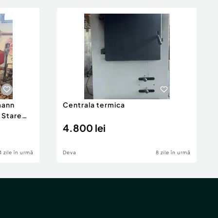
mann
Centrala termica
 Stare
4.800 lei
4 zile în urmă
Deva
8 zile în urmă