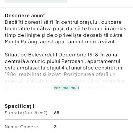
Descriere anunt
Dacă îți dorești să fii în centrul orașului, cu toate
facilitățile la câțiva pași, dar să te bucuri în același
timp de liniște și de o priveliște deosebită către
Munții Parâng, acest apartament merită văzut.
Situat pe Bulevardul 1 Decembrie 1918, în zona
centrală a municipiului Petroșani, apartamentul
este amplasat la etajul 4 al unui bloc construit în
1986, reabilitat și izolat. Poziționarea oferă un
avantaj rar întâlnit: acces imediat către magazine,
piață, mijloace de transport, restaurante și
Vezi mai mult
servicii, fără agitația specifică zonelor intens
circulate.
Specificații
Suprafață utilă (m²)
68
Locuința are o suprafață utilă de 68 mp, la care se
adaugă aproximativ 7 mp de balcoane închise cu
tâmplărie termopan, rezultând o suprafață totală
Numar Camere
3
de aproximativ 75 mp. Compartimentarea este