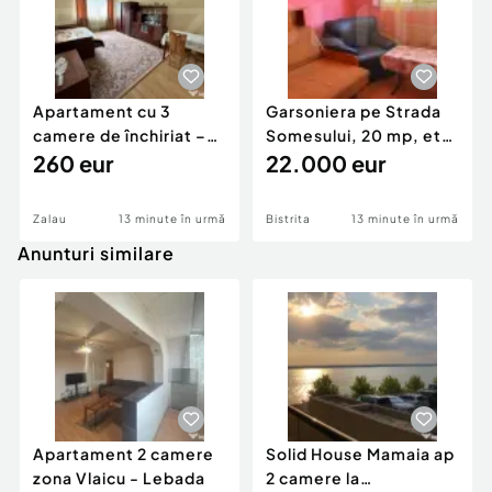
Apartament cu 3
Garsoniera pe Strada
camere de închiriat –
Somesului, 20 mp, etaj
ideal pentru famili
260 eur
3
22.000 eur
Zalau
13 minute în urmă
Bistrita
13 minute în urmă
Anunturi similare
Apartament 2 camere
Solid House Mamaia ap
zona Vlaicu - Lebada
2 camere la