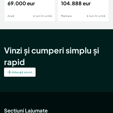
69.000 eur
cheie,langa Mega
104.888 eur
Image
Arad
6 luni în urmă
Mamaia
6 luni în urmă
Vinzi și cumperi simplu și
rapid
Adaugă anunț
Secțiuni Lajumate