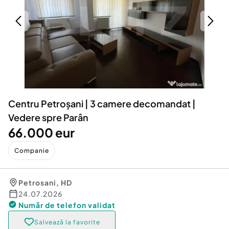
Locuri de munca
Utilaje agricole si industriale
Servicii
Piese auto si accesorii
Animale de companie
Dacia Duster
Afaceri și echipamente profesionale
Inchiriere Bunuri si Vehicule
Centru Petroșani | 3 camere decomandat |
Vedere spre Parân
66.000 eur
Companie
Petrosani
,
HD
24.07.2026
Număr de telefon
validat
Salvează la favorite