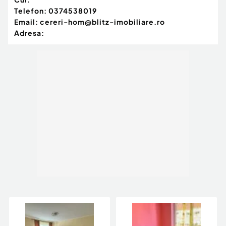
Telefon:
0374538019
Email:
cereri-hom@blitz-imobiliare.ro
Adresa: