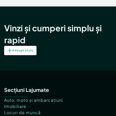
Locuri de munca
Utilaje agricole si industriale
Servicii
Piese auto si accesorii
Animale de companie
Dacia Duster
Afaceri și echipamente profesionale
Vinzi și cumperi simplu și
Inchiriere Bunuri si Vehicule
rapid
Adaugă anunț
Secțiuni Lajumate
Auto, moto și ambarcațiuni
Imobiliare
Locuri de muncă