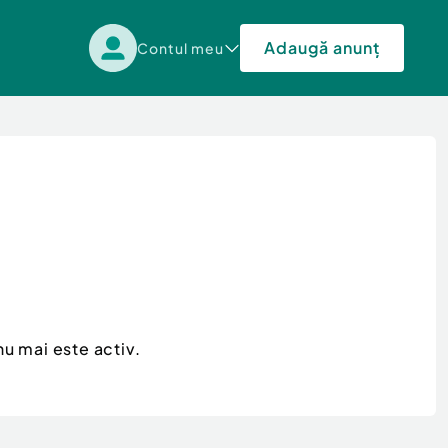
Adaugă anunț
Contul meu
u mai este activ.