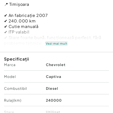
📍 Timișoara
✔ An fabricație 2007
✔ 240.000 km
✔ Cutie manuală
✔ ITP valabil
✔ Stare foarte bună, funcționează perfect, fără
probleme tehnice
Vezi mai mult
Recent schimbate:
Specificații
✅ Distribuție
Marca
Chevrolet
✅ Ulei și filtre
✅ Discuri și plăcuțe față noi
✅ Plăcuțe frână
Model
Captiva
Dotări:
Combustibil
Diesel
🔹 4x4
🔹 7 locuri
Rulaj(km)
240000
🔹 Interior piele
🔹 Încălzire în scaune
Stare
Utilizat