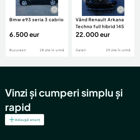
Bmw e93 seria 3 cabrio
Vând Renault Arkana
Techno full hibrid 145
6.500 eur
22.000 eur
Bucuresti
28 zile în urmă
Galati
29 zile în urmă
Vinzi și cumperi simplu și
rapid
Adaugă anunț