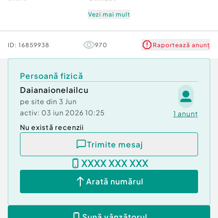
🔹 Navigație
🔹 Computer de bord
Vezi mai mult
An fabricatie
2007
SUV spațios, confortabil și stabil, întreținut
Verifică km
ID:
16859938
970
Raportează anunț
corespunzător și folosit personal.
📞
Telefon:
0771 092 523
Persoană fizică
Daianaionelailcu
pe site din
3 Jun
activ:
03 iun 2026 10:25
1
anunț
Nu există recenzii
Trimite mesaj
XXXX XXX XXX
Arată numărul
Sună vânzătorul