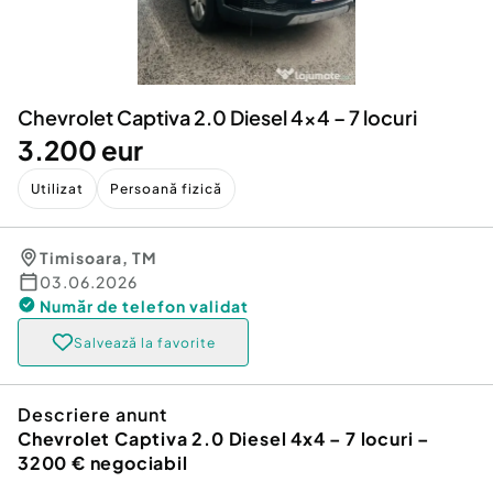
Locuri de munca
Utilaje agricole si industriale
Servicii
Piese auto si accesorii
Animale de companie
Dacia Duster
Afaceri și echipamente profesionale
Chevrolet Captiva 2.0 Diesel 4x4 – 7 locuri
Inchiriere Bunuri si Vehicule
3.200 eur
Utilizat
Persoană fizică
Timisoara
,
TM
03.06.2026
Număr de telefon
validat
Salvează la favorite
Descriere anunt
Chevrolet Captiva 2.0 Diesel 4x4 – 7 locuri –
3200 € negociabil