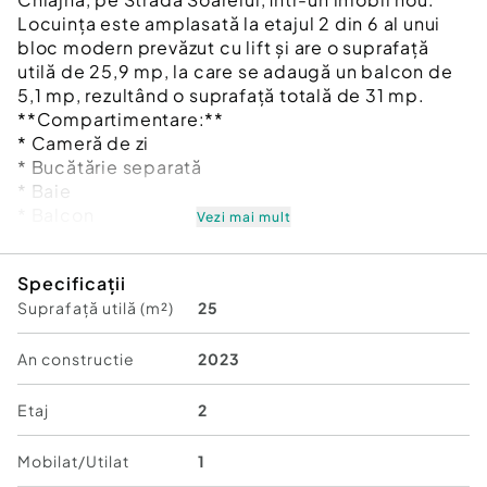
Locuința este amplasată la etajul 2 din 6 al unui
bloc modern prevăzut cu lift și are o suprafață
utilă de 25,9 mp, la care se adaugă un balcon de
5,1 mp, rezultând o suprafață totală de 31 mp.
**Compartimentare:**
* Cameră de zi
* Bucătărie separată
* Baie
* Balcon
Vezi mai mult
**Dotări și beneficii:**
Specificații
* Centrală termică proprie
Suprafață utilă (m²)
25
* Aer condiționat
* Lift
* Bloc nou, finalizat în 2023
An constructie
2023
* Balcon
* Loc de parcare disponibil opțional
Etaj
2
* Costuri reduse de întreținere
* Disponibilă imediat
Mobilat/Utilat
1
Garsoniera este potrivită pentru o persoană sau un