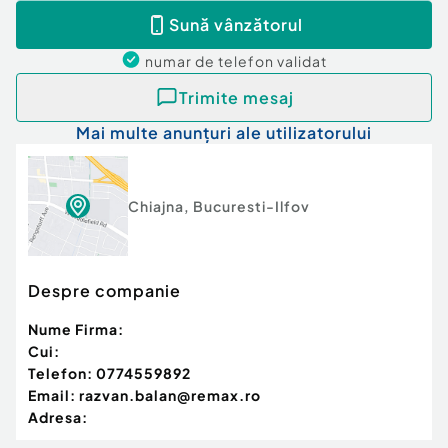
Sună vânzătorul
numar de telefon
validat
Trimite mesaj
Mai multe anunțuri ale utilizatorului
Chiajna
,
Bucuresti-Ilfov
Despre companie
Nume Firma:
Cui:
Telefon:
0774559892
Email:
razvan.balan@remax.ro
Adresa: