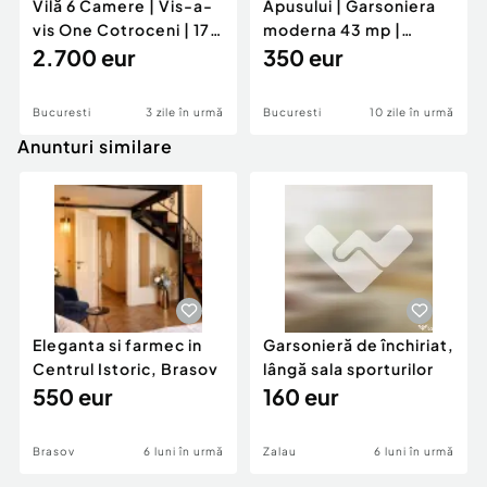
Vilă 6 Camere | Vis-a-
Apusului | Garsoniera
vis One Cotroceni | 170
moderna 43 mp |
mp | 2 Loc...
2.700 eur
Parter | Loc parcar...
350 eur
Bucuresti
3 zile în urmă
Bucuresti
10 zile în urmă
Anunturi similare
Eleganta si farmec in
Garsonieră de închiriat,
Centrul Istoric, Brasov
lângă sala sporturilor
550 eur
160 eur
Brasov
6 luni în urmă
Zalau
6 luni în urmă