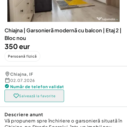
Locuri de munca
Utilaje agricole si industriale
Servicii
Piese auto si accesorii
Animale de companie
Dacia Duster
Afaceri și echipamente profesionale
Chiajna | Garsonieră modernă cu balcon | Etaj 2 |
Inchiriere Bunuri si Vehicule
Bloc nou
350 eur
Persoană fizică
Chiajna
,
IF
02.07.2026
Număr de telefon
validat
Salvează la favorite
Descriere anunt
Vă propunem spre închiriere o garsonieră situată în
Chiajna, pe Strada Soarelui, într-un imobil nou.