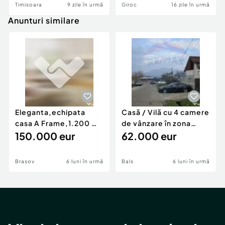
Timisoara
9 zile în urmă
Giroc
16 zile în urmă
Anunturi similare
Informatiile cu caracter tehnic ne sunt furnizate
de catre proprietar.
Pentru mai multe detalii si pentru o vizionare, nu
ezitati sa ne contactati!
Număr Băi:
3
Posibilitate parcare: Da
Nr. locuri parcare:
2
Eleganta,echipata
Casă / Vilă cu 4 camere
Curent
casa A Frame,1.200 mp
de vânzare în zona
Apă
teren,deschidere Pia
150.000 eur
Periferie
62.000 eur
Gaz
Brasov
6 luni în urmă
Bals
6 luni în urmă