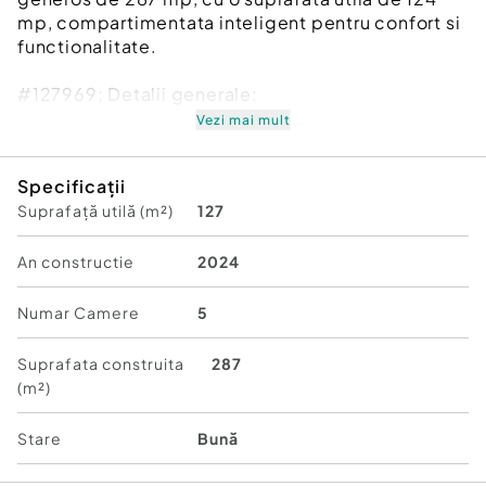
mp, compartimentata inteligent pentru confort si
functionalitate.
#127969; Detalii generale:
Vezi mai mult
Specificații
Regim de inaltime: Parter Etaj Pod
Suprafață utilă (m²)
127
Suprafata teren: 287 mp
An constructie
2024
Numar Camere
5
Suprafata utila: 124 mp
Suprafata construita
287
(m²)
5 camere
Stare
Bună
3 bai