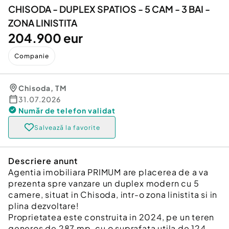
CHISODA - DUPLEX SPATIOS - 5 CAM - 3 BAI -
ZONA LINISTITA
204.900 eur
Companie
Chisoda
,
TM
31.07.2026
Număr de telefon
validat
Salvează la favorite
Descriere anunt
Agentia imobiliara PRIMUM are placerea de a va
prezenta spre vanzare un duplex modern cu 5
camere, situat in Chisoda, intr-o zona linistita si in
plina dezvoltare!
Proprietatea este construita in 2024, pe un teren
generos de 287 mp, cu o suprafata utila de 124