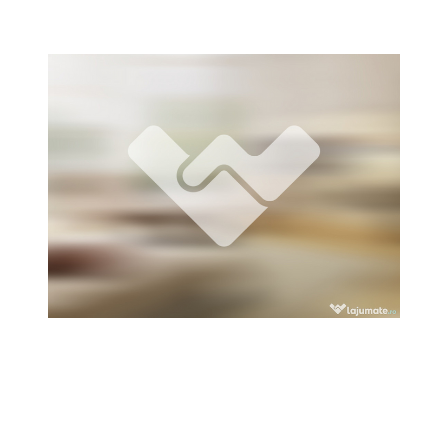
Locuri de munca
Utilaje agricole si industriale
Servicii
Piese auto si accesorii
Animale de companie
Dacia Duster
Afaceri și echipamente profesionale
Inchiriere Bunuri si Vehicule