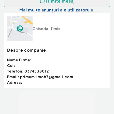
Trimite mesaj
Incalzire in pardoseala cu centrala proprie pe gaz
Mai multe anunțuri ale utilizatorului
Usa exterioara PVC tripan
Chisoda
,
Timis
Usi interioare MDF
Despre companie
Tamplarie PVC Salamander, geam tripan
Nume Firma:
Cui:
Acoperis din tigla Tondach
Telefon:
0374538012
Email:
primum.imob7@gmail.com
Adresa:
Zidarie solida cu caramida Wienerberger de 30
cm la peretele despartitor
Pod generos, ideal pentru depozitare