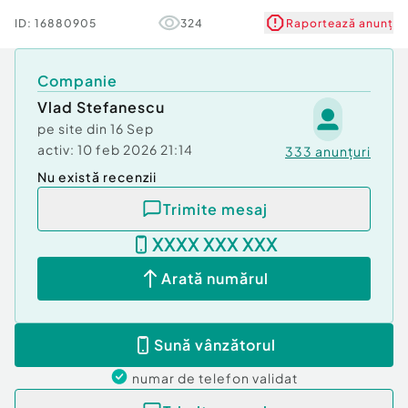
ID:
16880905
324
Raportează anunț
1 bucatarie
Companie
Vlad Stefanescu
1 terasa
pe site din
16 Sep
activ:
10 feb 2026 21:14
333
anunțuri
Nu există recenzii
#128313; Compartimentare:
Trimite mesaj
Parter: bucatarie, baie, camera tehnica,
dormitor/birou si living spatios cu iesire pe
XXXX XXX XXX
terasa.
Etaj: doua dormitoare deservite de o baie pe hol
Arată numărul
si dormitor matrimonial cu baie proprie.
#10024; Dotari si finisaje:
Sună vânzătorul
numar de telefon
validat