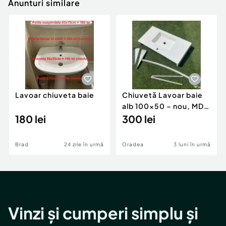
Anunturi similare
Lavoar chiuveta baie
Chiuvetă Lavoar baie
alb 100×50 – nou, MDF
180 lei
lucios + accesorii
300 lei
montaj incluse
Brad
24 zile în urmă
Oradea
3 luni în urmă
Vinzi și cumperi simplu și