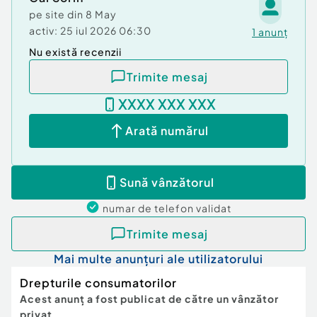
unui lavoar vechi.
pe site din
8 May
activ:
25 iul 2026 06:30
1
anunț
Nu există recenzii
Trimite mesaj
XXXX XXX XXX
Arată numărul
Sună vânzătorul
numar de telefon
validat
Trimite mesaj
Mai multe anunțuri ale utilizatorului
Drepturile consumatorilor
Acest anunț a fost publicat de către un vânzător
privat.