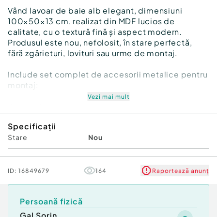
Vând lavoar de baie alb elegant, dimensiuni
100×50×13 cm, realizat din MDF lucios de
calitate, cu o textură fină și aspect modern.
Produsul este nou, nefolosit, în stare perfectă,
fără zgârieturi, lovituri sau urme de montaj.
Include set complet de accesorii metalice pentru
montaj:
Vezi mai mult
2 console de susținere
bare de rigidizare
Specificații
suport frontal metalic
Stare
Nou
Totul exact ca în poze.
Suprafața are un alb curat și elegant, care se
potrivește în orice baie modernă.
ID:
16849679
164
Raportează anunț
Cuvă integrată, orificiu pentru baterie, material
rezistent la umiditate și ușor de întreținut.
Persoană fizică
Ideal pentru renovări, proiecte DIY sau înlocuirea
Gal Sorin