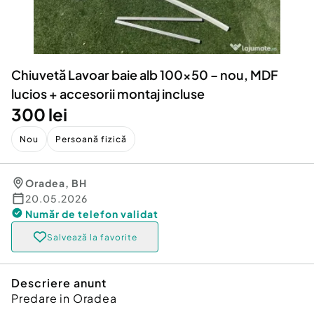
Locuri de munca
Utilaje agricole si industriale
Servicii
Piese auto si accesorii
Animale de companie
Dacia Duster
Afaceri și echipamente profesionale
Chiuvetă Lavoar baie alb 100×50 – nou, MDF
Inchiriere Bunuri si Vehicule
lucios + accesorii montaj incluse
300 lei
Nou
Persoană fizică
Oradea
,
BH
20.05.2026
Număr de telefon
validat
Salvează la favorite
Descriere anunt
Predare in Oradea