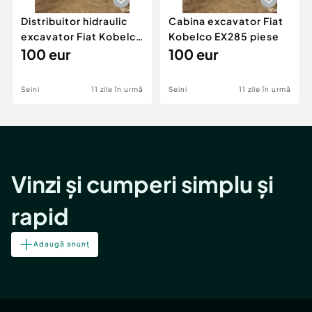
Distribuitor hidraulic
Cabina excavator Fiat
excavator Fiat Kobelco
Kobelco EX285 piese
EX285 piese
100 eur
100 eur
Seini
11 zile în urmă
Seini
11 zile în urmă
Vinzi și cumperi simplu și
rapid
Adaugă anunț