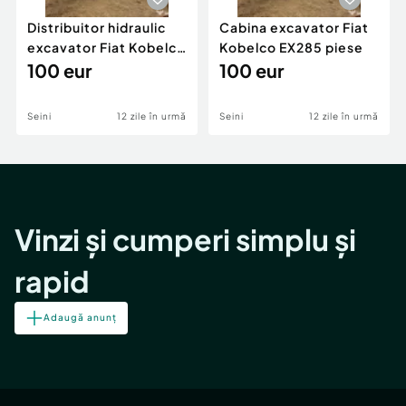
Distribuitor hidraulic
Cabina excavator Fiat
excavator Fiat Kobelco
Kobelco EX285 piese
EX285 piese
100 eur
100 eur
Seini
12 zile în urmă
Seini
12 zile în urmă
Vinzi și cumperi simplu și
rapid
Adaugă anunț