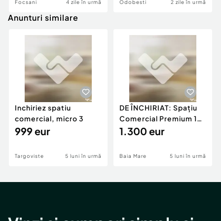
Focsani
4 zile în urmă
Odobesti
2 zile în urmă
Anunturi similare
Inchiriez spatiu
DE ÎNCHIRIAT: Spațiu
comercial, micro 3
Comercial Premium 146
999 eur
mp – Vizibili
1.300 eur
Targoviste
5 luni în urmă
Baia Mare
5 luni în urmă