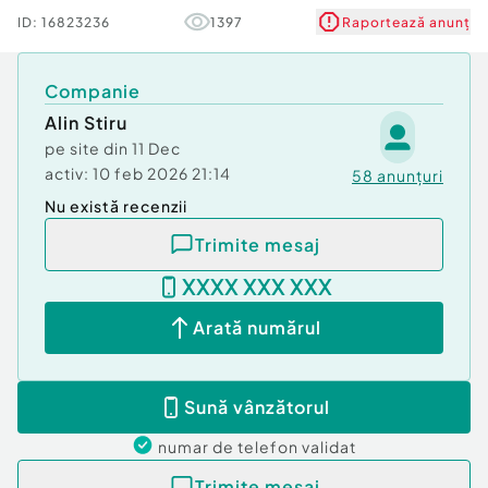
Compartimentare flexibilă – spații mari, ușor de
ID:
16823236
1397
Raportează anunț
adaptat
Acces facil + zonă urbană activă
Structură solidă – bază excelentă pentru renovare
Companie
Imobilul necesită renovare completă, fiind ideal
Alin Stiru
pentru investitori care urmăresc creștere de
pe site din
11 Dec
valoare și personalizare totală.
activ:
10 feb 2026 21:14
58
anunțuri
Nu există recenzii
Suprafaţă totală: 428 m²
An finalizare construcție: 1902
Trimite mesaj
Vitrină: 10.0 m
Stadiu construcţie:
Finalizat
XXXX XXX XXX
Număr încăperi: 12
Arată numărul
Posibilitate parcare: Nu
Tip imobil:
Spaţiu stradal
Sună vânzătorul
numar de telefon
validat
Trimite mesaj