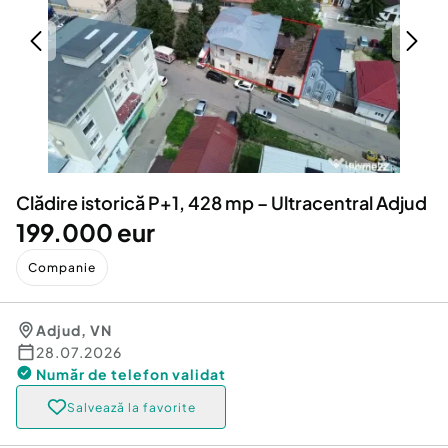
Locuri de munca
Utilaje agricole si industriale
Servicii
Piese auto si accesorii
Animale de companie
Dacia Duster
Afaceri și echipamente profesionale
Inchiriere Bunuri si Vehicule
Clădire istorică P+1, 428 mp – Ultracentral Adjud
199.000 eur
Companie
Adjud
,
VN
28.07.2026
Număr de telefon
validat
Salvează la favorite