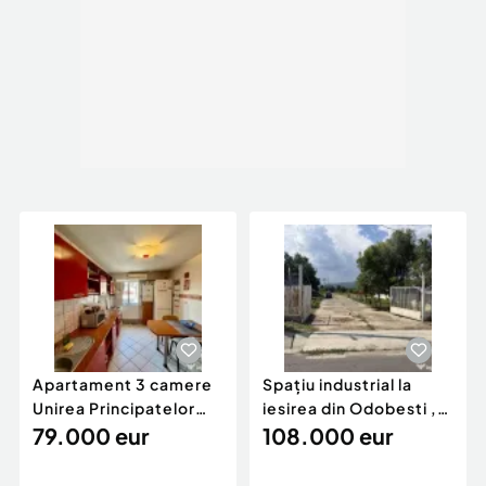
Apartament 3 camere
Spațiu industrial la
Unirea Principatelor
iesirea din Odobesti ,
Comision zero
79.000 eur
intrare Bros...
108.000 eur