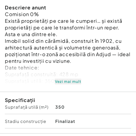
Descriere anunt
Comision 0%
Există proprietăți pe care le cumperi… și există
proprietăți pe care le transformi într-un reper.
Asta e una dintre ele.
Imobil solid din cărămidă, construit în 1902, cu
arhitectură autentică și volumetrie generoasă,
poziționat într-o zonă accesibilă din Adjud — ideal
pentru investiții cu viziune.
Date tehnice:
Suprafață construită: 428 mp
Suprafață utilă: 350 mp
Vezi mai mult
Teren: 400 mp
Regim: P+1
Specificații
Structură: cărămidă
Suprafață utilă (m²)
350
An construcție: 1902
Utilități: curent trifazic (380V), apă, canalizare
Avantaje:
Stadiu construcţie
Finalizat
Vizibilitate bună la stradă – ideal pentru activități
comerciale