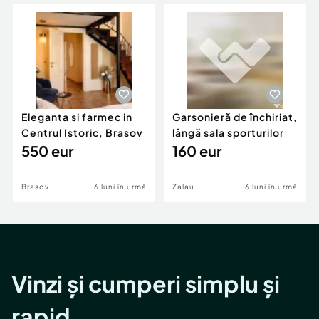
Locuri de munca
Utilaje agricole si industriale
Servicii
Piese auto si accesorii
Animale de companie
Dacia Duster
Afaceri și echipamente profesionale
Inchiriere Bunuri si Vehicule
Eleganta si farmec in
Garsonieră de închiriat,
Centrul Istoric, Brasov
lângă sala sporturilor
550 eur
160 eur
Brasov
6 luni în urmă
Zalau
6 luni în urmă
Vinzi și cumperi simplu și
rapid