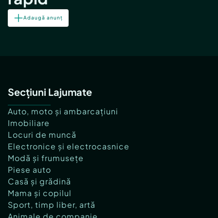
Adaugă anunț
Secțiuni Lajumate
Auto, moto și ambarcațiuni
Imobiliare
Locuri de muncă
Electronice și electrocasnice
Modă și frumusețe
Piese auto
Casă și grădină
Mama și copilul
Sport, timp liber, artă
Animale de companie