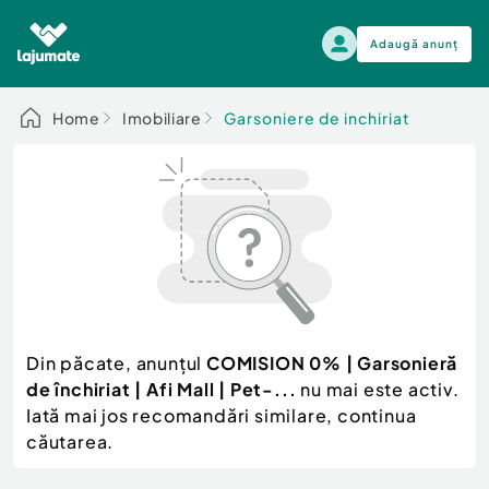
Adaugă anunț
Alege categoria
Home
Imobiliare
Garsoniere de inchiriat
Auto, moto si ambarcatiuni
Toate Anunturile
Auto, moto si ambarcatiuni
Imobiliare
Autoturisme
Electronice si electrocasnice
Anvelope si Jante
Casa si gradina
Alege dupa sezon
Piese auto
Scutere - ATV - UTV
Din păcate, anunțul
COMISION 0% | Garsonieră
Mama si copilul
Autoutilitare
de închiriat | Afi Mall | Pet-...
nu mai este activ.
Moda si frumusete
Ambarcatiuni
Iată mai jos recomandări similare, continua
Sport, timp liber, arta
căutarea.
Camioane - Rulote - Remorci
Agro si Industrie
Motociclete