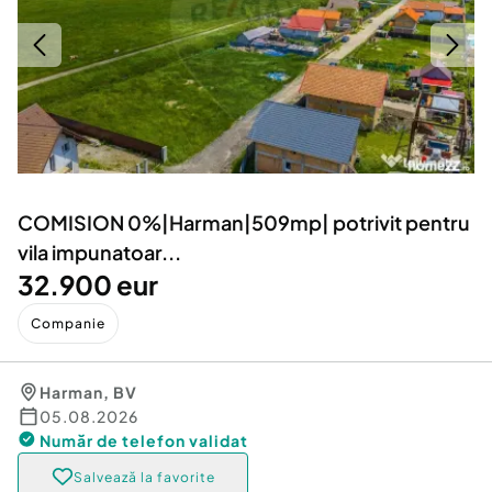
Locuri de munca
Utilaje agricole si industriale
Servicii
Piese auto si accesorii
Animale de companie
Dacia Duster
Afaceri și echipamente profesionale
Inchiriere Bunuri si Vehicule
COMISION 0%|Harman|509mp| potrivit pentru
vila impunatoar...
32.900 eur
Companie
Harman
,
BV
05.08.2026
Număr de telefon
validat
Salvează la favorite