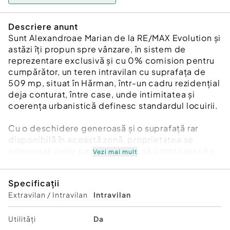
Descriere anunt
Sunt Alexandroae Marian de la RE/MAX Evolution și
astăzi îți propun spre vânzare, în sistem de
reprezentare exclusivă și cu 0% comision pentru
cumpărător, un teren intravilan cu suprafața de
509 mp, situat în Hărman, într-un cadru rezidențial
deja conturat, între case, unde intimitatea și
coerența urbanistică definesc standardul locuirii.
Cu o deschidere generoasă și o suprafață rar
disponibilă în această zonă, proprietatea se
adresează celor care își doresc să construiască o
Vezi mai mult
reședință cu adevărat remarcabilă — o locuință
amplă, bine proporționată, în care arhitectura,
Specificații
spațiul și funcționalitatea se îmbină armonios.
Extravilan / Intravilan
Intravilan
Reglementările urbanistice (PUZ: S+P+1E+M, POT
35%, CUT 0.8) susțin dezvoltarea unei vile
elegante, cu volumetrie echilibrată, suprafețe
Utilități
Da
vitrate generoase și o relație firească între interior