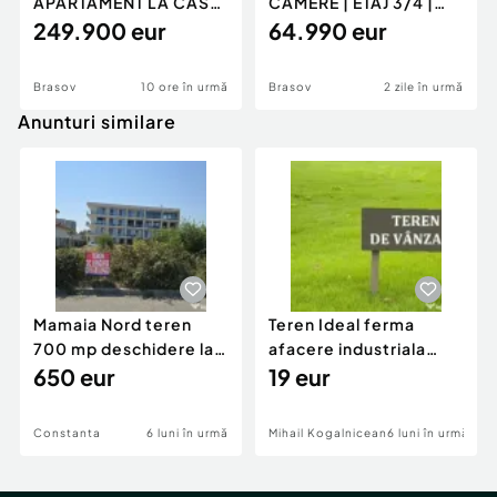
APARTAMENT LA CASA
CAMERE | ETAJ 3/4 |
| 4 CAMERE| 144 MP |
249.900 eur
BLOC IZOLAT | BOXA |
64.990 eur
GAR...
...
Brasov
10 ore în urmă
Brasov
2 zile în urmă
Anunturi similare
Mamaia Nord teren
Teren Ideal ferma
700 mp deschidere la
afacere industriala
D24 si D25
650 eur
deschidere 71 ml la
19 eur
DN2A
Constanta
6 luni în urmă
Mihail Kogalniceanu
6 luni în urmă