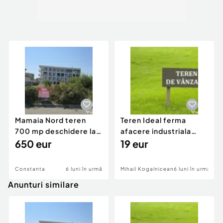
Mamaia Nord teren
Teren Ideal ferma
700 mp deschidere la
afacere industriala
D24 si D25
650 eur
deschidere 71 ml la
19 eur
DN2A
Constanta
6 luni în urmă
Mihail Kogalniceanu
6 luni în urmă
Anunturi similare