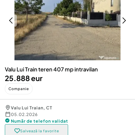
Locuri de munca
Utilaje agricole si industriale
Servicii
Piese auto si accesorii
Animale de companie
Dacia Duster
Afaceri și echipamente profesionale
Inchiriere Bunuri si Vehicule
Valu Lui Train teren 407 mp intravilan
25.888 eur
Companie
Valu Lui Traian
,
CT
05.02.2026
Număr de telefon
validat
Salvează la favorite