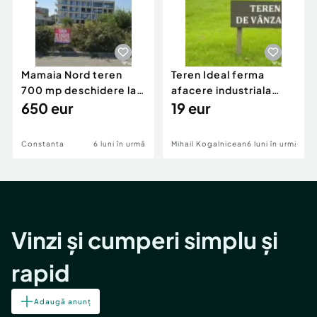
Mamaia Nord teren
Teren Ideal ferma
700 mp deschidere la
afacere industriala
D24 si D25
650 eur
deschidere 71 ml la
19 eur
DN2A
Constanta
6 luni în urmă
Mihail Kogalniceanu
6 luni în urmă
Vinzi și cumperi simplu și
rapid
Adaugă anunț