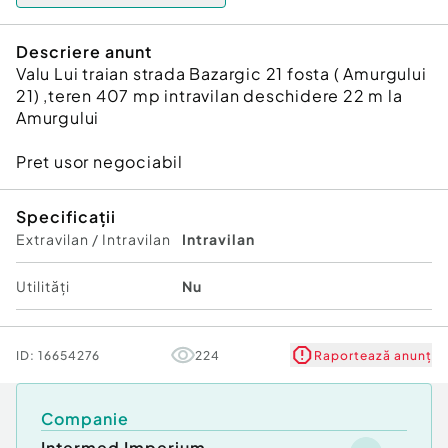
Descriere anunt
Valu Lui traian strada Bazargic 21 fosta ( Amurgului
21) ,teren 407 mp intravilan deschidere 22 m la
Amurgului
Pret usor negociabil
Specificații
Extravilan / Intravilan
Intravilan
Utilități
Nu
ID:
16654276
224
Raportează anunț
Companie
Intermed Imperium