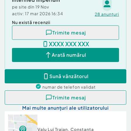
pe site din
19 Nov
activ:
17 mar 2026 16:34
28
anunțuri
Nu există recenzii
Trimite mesaj
XXXX XXX XXX
Arată numărul
Sună vânzătorul
numar de telefon
validat
Trimite mesaj
Mai multe anunțuri ale utilizatorului
Valu Lui Traian
,
Constanta