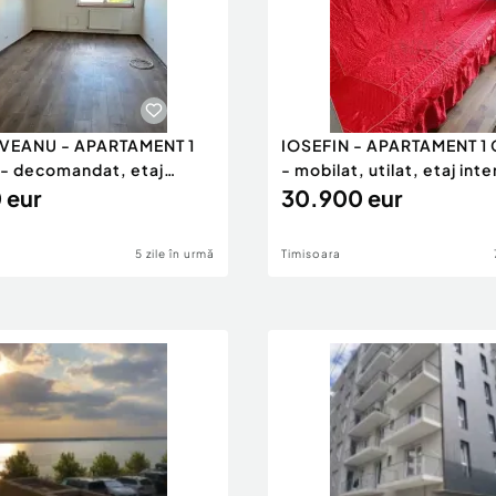
EANU - APARTAMENT 1
IOSEFIN - APARTAMENT 1
- decomandat, etaj
- mobilat, utilat, etaj int
 eur
30.900 eur
5 zile în urmă
Timisoara