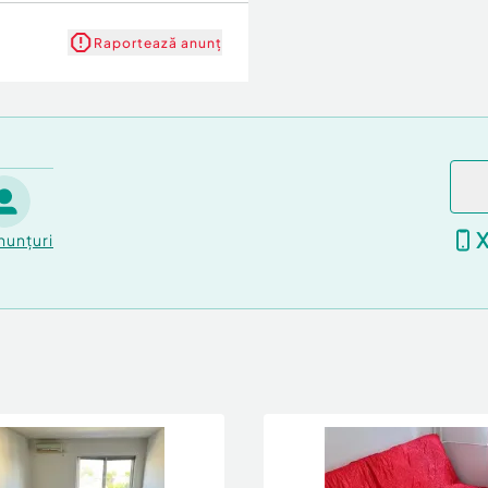
Raportează anunț
nunțuri