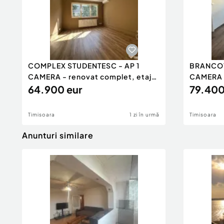
COMPLEX STUDENTESC - AP 1
BRANCOV
CAMERA - renovat complet, etaj
CAMERA 
int
64.900 eur
interme
79.400
Timisoara
1 zi în urmă
Timisoara
Anunturi similare