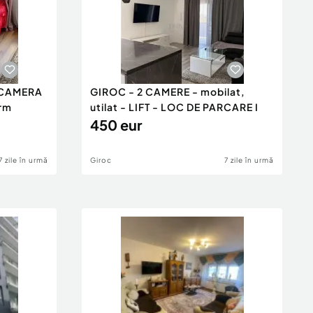
 CAMERA
GIROC - 2 CAMERE - mobilat,
erm
utilat - LIFT - LOC DE PARCARE I
450 eur
7 zile în urmă
Giroc
7 zile în urmă