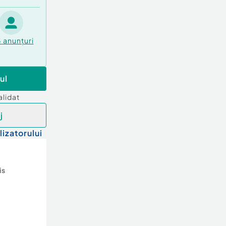
3
anunțuri
ul
alidat
j
lizatorului
is