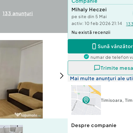
Companie
Mihaly Heczei
133
anunțuri
pe site din
5 Mai
activ:
10 feb 2026 21:14
13
Nu există recenzii
Sună vânzător
numar de telefon
v
Trimite mesa
Mai multe anunțuri ale uti
Timisoara
,
Tim
Despre companie