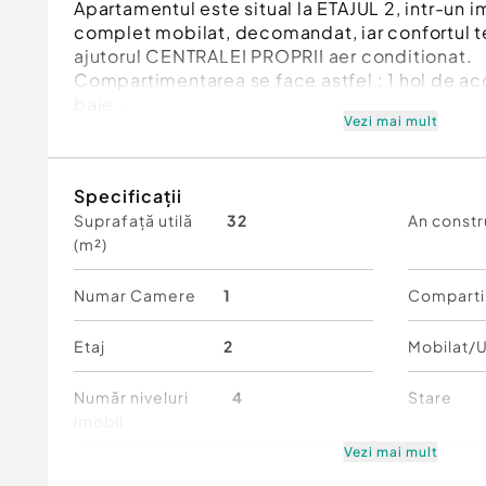
Apartamentul este situal la ETAJUL 2, intr-un i
complet mobilat, decomandat, iar confortul t
ajutorul CENTRALEI PROPRII aer conditionat.
Compartimentarea se face astfel : 1 hol de acce
baie .
Vezi mai mult
Apartamentul reprezinta o proprietate versatil
investitie (inchiriere), cat si pentru confortul
Specificații
Suprafață utilă
32
An constr
Se vinde complet mobilat si utilat, exact cum
(m²)
Informatiile cu caracter tehnic ne sunt furniza
Se accepta credit bancar! Ne angajam sa va o
imobiliara si financiara pe toata durata proces
Numar Camere
1
Comparti
multe detalii telefonic!
Etaj
2
Mobilat/U
Confort:
1
Tip imobil:
Bloc de apartamente
Număr niveluri
4
Stare
Număr Băi:
1
imobil
Vezi mai mult
Comfort
1