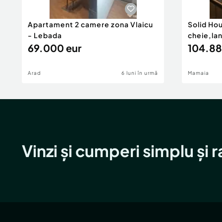
Apartament 2 camere zona Vlaicu
Solid Ho
- Lebada
cheie,la
69.000 eur
104.88
Arad
6 luni în urmă
Mamaia
Vinzi și cumperi simplu și 