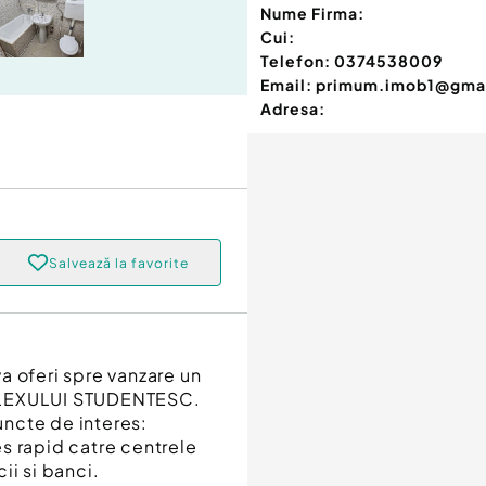
Nume Firma:
Cui:
Telefon:
0374538009
Email:
primum.imob1@gma
Adresa:
Salvează la favorite
a oferi spre vanzare un
MPLEXULUI STUDENTESC.
ncte de interes:
s rapid catre centrele
ii si banci.