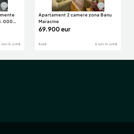
tamente
Apartament 2 camere zona Banu
65.000
Maracine
69.900 eur
6 luni în urmă
Arad
6 luni în urmă