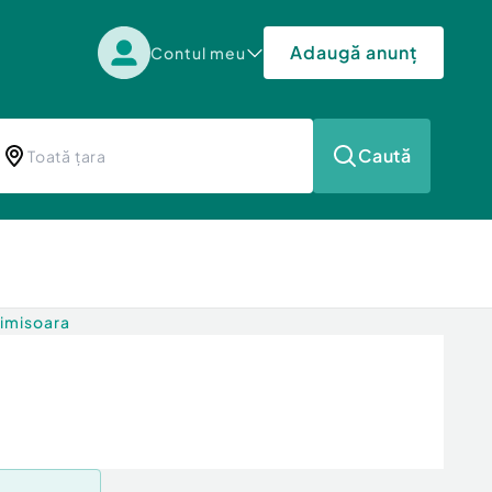
Adaugă anunț
Contul meu
Caută
Timisoara