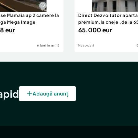
use Mamaia ap 2 camere la
Direct Dezvoltator apar
nga Mega Image
premium,la cheie ,de la 
8 eur
eur
65.000 eur
6 luni în urmă
Navodari
rapid
Adaugă anunț