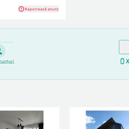
Raportează anunț
nunțuri