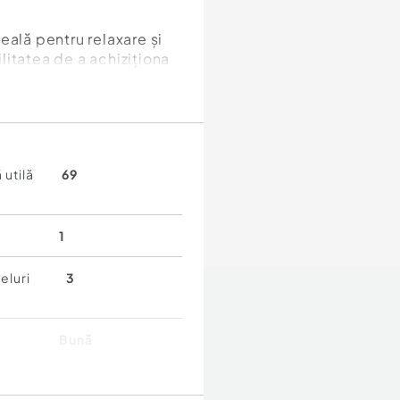
eală pentru relaxare și
ilitatea de a achiziționa
 utilă
69
1
eluri
3
Bună