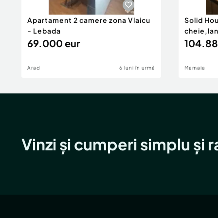
Apartament 2 camere zona Vlaicu
Solid Ho
- Lebada
cheie,la
69.000 eur
104.88
Arad
6 luni în urmă
Mamaia
Vinzi și cumperi simplu și 