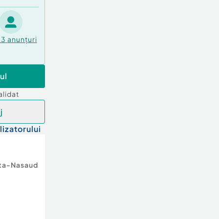
73
anunțuri
ul
alidat
j
lizatorului
ita-Nasaud