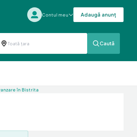
Adaugă anunț
Contul meu
Caută
nzare în Bistrita