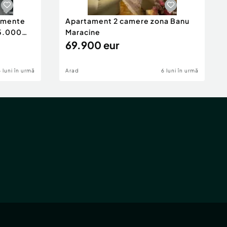
tamente
Apartament 2 camere zona Banu
65.000
Maracine
69.900 eur
6 luni în urmă
Arad
6 luni în urmă