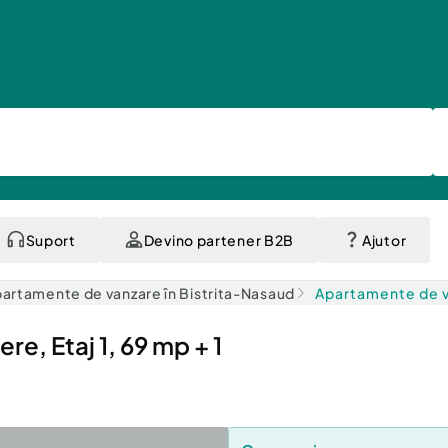
Suport
Devino partener B2B
Ajutor
artamente de vanzare în Bistrita-Nasaud
Apartamente de va
re, Etaj 1, 69 mp + 1