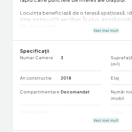
Locuința beneficiază de o terasă spațioasă, id
timp petrecut în aer liber. În plus, există posib
loc de parcare.
Vezi mai mult
Cod ofertă / ID BLITZ: P151263
Id intern: P151263
Specificații
Confort:
1
Numar Camere
3
Suprafață
Tip imobil:
Bloc de apartamente
(m²)
Număr Băi:
1
An constructie
2018
Etaj
Compartimentare
Decomandat
Număr niv
imobil
Mobilat/Utilat
1
Stare
Vezi mai mult
Comfort
1