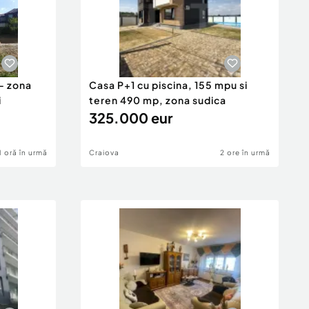
- zona
Casa P+1 cu piscina, 155 mpu si
i
teren 490 mp, zona sudica
325.000 eur
1 oră în urmă
Craiova
2 ore în urmă