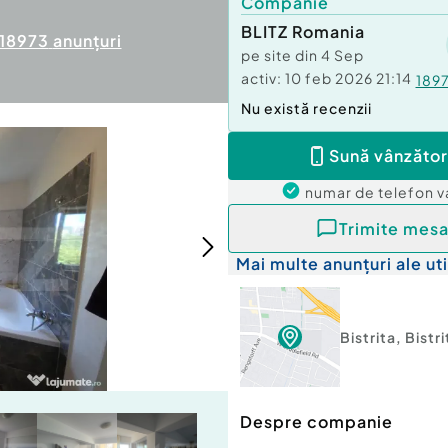
Companie
BLITZ Romania
18973
anunțuri
pe site din
4 Sep
activ:
10 feb 2026 21:14
189
Nu există recenzii
Sună vânzător
numar de telefon
v
Trimite mesa
Mai multe anunțuri ale uti
Bistrita
,
Bistr
Despre companie