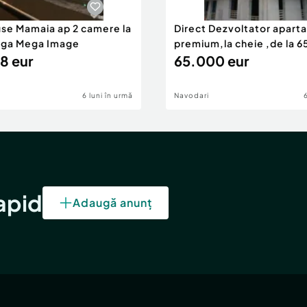
use Mamaia ap 2 camere la
Direct Dezvoltator apar
nga Mega Image
premium,la cheie ,de la 
8 eur
eur
65.000 eur
6 luni în urmă
Navodari
rapid
Adaugă anunț