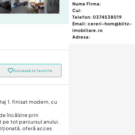
Nume Firma:
Cui:
Telefon:
0374538019
Email:
cereri-hom@blitz-
imobiliare.ro
Adresa:
Salvează la favorite
aj 1, finisat modern, cu
e încălzire prin
 pe tot parcursul anului.
poziționată, oferă acces