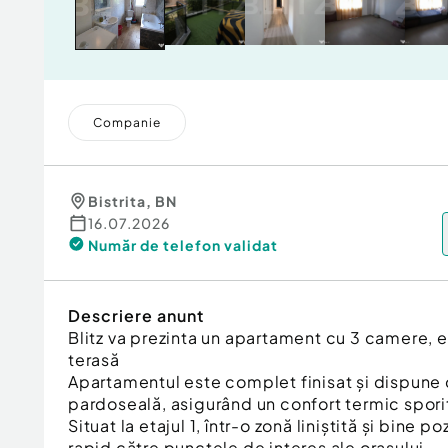
Companie
Bistrita
,
BN
16.07.2026
Număr de telefon
validat
Descriere anunt
Blitz va prezinta un apartament cu 3 camere, et
terasă
Apartamentul este complet finisat și dispune d
pardoseală, asigurând un confort termic sporit
Situat la etajul 1, într-o zonă liniștită și bine 
rapid către punctele de interes ale orașului.