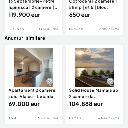
13 Septembrie-Petre
Cotroceni | 2 camere |
Ispirescu | 2 camere |
58mp | et 5 | bloc
60mp | et 8 | ren
119.900 eur
consolidat | 650 e
650 eur
Bucuresti
11 zile în urmă
Bucuresti
19 zile în urmă
Anunturi similare
Apartament 2 camere
Solid House Mamaia ap
zona Vlaicu - Lebada
2 camere la
69.000 eur
cheie,langa Mega
104.888 eur
Image
Arad
6 luni în urmă
Mamaia
6 luni în urmă