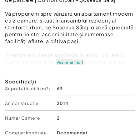
Vă propunem spre vânzare un apartament modern
cu 2 camere, situat în ansamblul rezidențial
Confort Urban, pe Șoseaua Sălaj, o zonă apreciată
pentru liniște, accesibilitate și numeroase
facilități aflate la câțiva pași.
Apartamentul este amplasat la etajul 6 și are o
suprafață totală de 63,05 mp, fiind foarte bine
Vezi mai mult
compartimentat și beneficiind de două balcoane
închise cu tâmplărie termopan, care oferă spațiu
Specificații
suplimentar și un plus de confort.
Suprafață utilă (m²)
63
Locuința se vinde complet mobilată și utilată,
exact ca în fotografii, fiind pregătită pentru
An constructie
2014
mutare imediată. Dotările și finisajele au fost
alese pentru a oferi confort și funcționalitate în
Numar Camere
2
viața de zi cu zi:
Compartimentare
Decomandat
• centrală termică proprie pe gaz