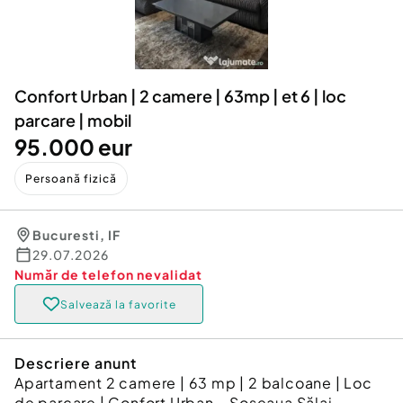
Locuri de munca
Utilaje agricole si industriale
Servicii
Piese auto si accesorii
Animale de companie
Dacia Duster
Afaceri și echipamente profesionale
Confort Urban | 2 camere | 63mp | et 6 | loc
Inchiriere Bunuri si Vehicule
parcare | mobil
95.000 eur
Persoană fizică
Bucuresti
,
IF
29.07.2026
Număr de telefon
nevalidat
Salvează la favorite
Descriere anunt
Apartament 2 camere | 63 mp | 2 balcoane | Loc
de parcare | Confort Urban – Șoseaua Sălaj