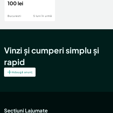
pantaloni wide leg
100 lei
Bucuresti
5 luni în urmă
Vinzi și cumperi simplu și
rapid
Adaugă anunț
Secțiuni Lajumate