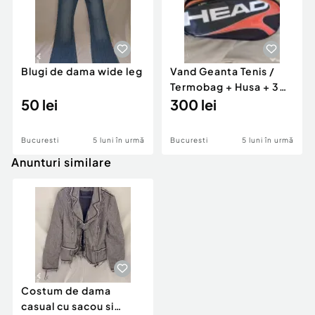
Blugi de dama wide leg
Vand Geanta Tenis /
Termobag + Husa + 3
50 lei
Rachete
300 lei
Bucuresti
5 luni în urmă
Bucuresti
5 luni în urmă
Anunturi similare
Costum de dama
casual cu sacou si