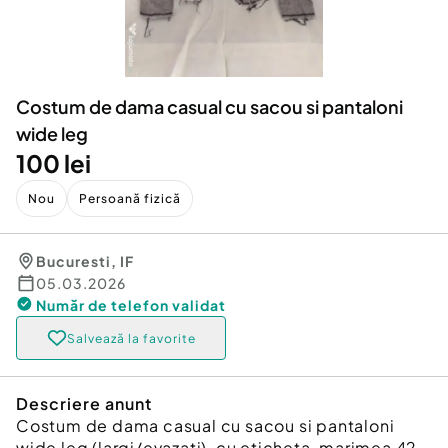
Locuri de munca
Utilaje agricole si industriale
Servicii
Piese auto si accesorii
Animale de companie
Dacia Duster
Afaceri și echipamente profesionale
Costum de dama casual cu sacou si pantaloni
Inchiriere Bunuri si Vehicule
wide leg
100 lei
Nou
Persoană fizică
Bucuresti
,
IF
05.03.2026
Număr de telefon
validat
Salvează la favorite
Descriere anunt
Costum de dama casual cu sacou si pantaloni
wide leg (largi/evazati), cu eticheta, marimea 42