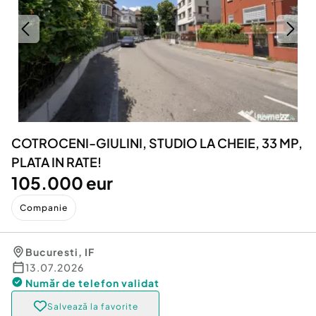
Locuri de munca
Utilaje agricole si industriale
Servicii
Piese auto si accesorii
Animale de companie
Dacia Duster
Afaceri și echipamente profesionale
Inchiriere Bunuri si Vehicule
COTROCENI-GIULINI, STUDIO LA CHEIE, 33 MP,
PLATA IN RATE!
105.000 eur
Companie
Bucuresti
,
IF
13.07.2026
Număr de telefon
validat
Salvează la favorite