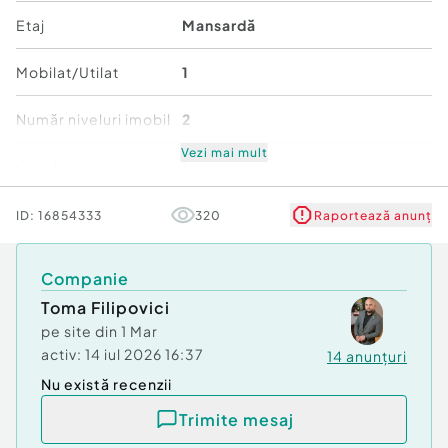
Etaj
Mansardă
Mobilat/Utilat
1
Număr niveluri imobil
2
Vezi mai mult
Comfort
1
Stare
Bună
ID:
16854333
320
Raportează anunț
Companie
Toma Filipovici
pe site din
1 Mar
activ:
14 iul 2026 16:37
14
anunțuri
Nu există recenzii
Trimite mesaj