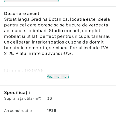
Descriere anunt
Situat langa Gradina Botanica, locatia este ideala
pentru cei care doresc sa se bucure de verdeata,
aer curat si plimbari. Studio cochet, complet
mobilat si utilat, perfect pentru un cuplu tanar sau
un celibatar. Interior spatios cu zona de dormit,
bucatarie completa, semineu. Pretul include TVA
21%. Plata in rate cu avans 50%.
Id intern: TF20698
Vezi mai mult
Confort:
1
Tip imobil:
Casă/Vilă
Specificații
Comision cumpărător:
0%
Suprafață utilă (m²)
33
An constructie
1938