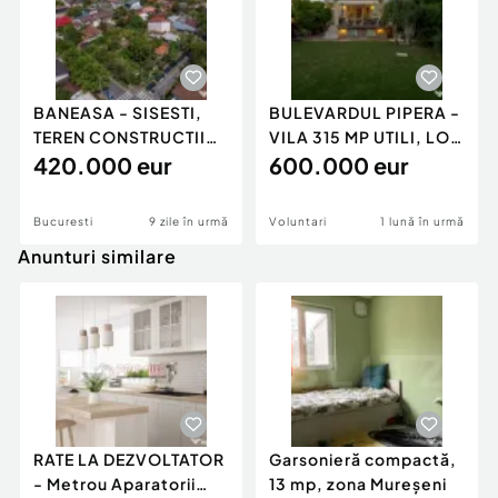
BANEASA - SISESTI,
BULEVARDUL PIPERA -
TEREN CONSTRUCTII
VILA 315 MP UTILI, LOT
660 MP, DOUA
420.000 eur
462 MP, COMPLEX P
600.000 eur
FRONTURI!
Bucuresti
9 zile în urmă
Voluntari
1 lună în urmă
Anunturi similare
RATE LA DEZVOLTATOR
Garsonieră compactă,
- Metrou Aparatorii
13 mp, zona Mureșeni