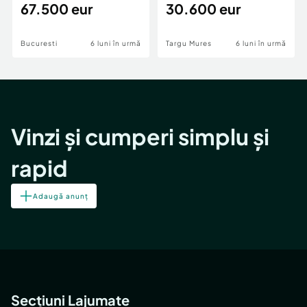
Patriei -
67.500 eur
30.600 eur
Bucuresti
6 luni în urmă
Targu Mures
6 luni în urmă
Vinzi și cumperi simplu și
rapid
Adaugă anunț
Secțiuni Lajumate