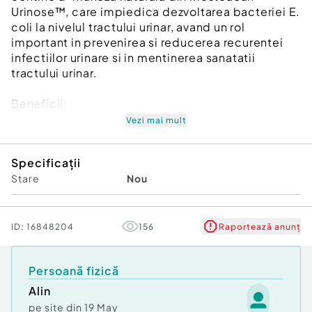
Urinose™, care impiedica dezvoltarea bacteriei E.
coli la nivelul tractului urinar, avand un rol
important in prevenirea si reducerea recurentei
infectiilor urinare si in mentinerea sanatatii
tractului urinar.
Beneficii:
Vezi mai mult
Prevenirea infectiilor urinare si cistitelor;
Mentine sanatatea tractului urinar;
Specificații
Sustinerea echilibrului florei microbiene;
Stare
Nou
Reducerea populatiilor de bacterii patogene in
tractul urinar;
Reducerea inflamatiei;
Reducerea recurentei infectiilor urinare si a nevoii
ID:
16848204
156
Raportează anunț
de tratamente cu antibiotic;
Cresterea imunitatii.
Persoană fizică
Ingrediente/capsula: D-manoza (Urinose) – 550
mg; capsula vegetala: hipromeloza.
Alin
pe site din
19 May