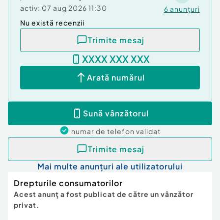
Nu contine lactoza, gluten, soia, stearat de
activ:
07 aug 2026 11:30
6
anunțuri
magneziu, indulcitori artificiali sau aditivi chimici!
Nu există recenzii
ID: 295610586
Vizualizări: 40
Trimite mesaj
XXXX XXX XXX
Arată numărul
Sună vânzătorul
numar de telefon
validat
Trimite mesaj
Mai multe anunțuri ale utilizatorului
Drepturile consumatorilor
Acest anunț a fost publicat de către un vânzător
privat.