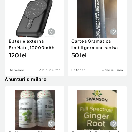
Baterie externa
Cartea Gramatica
ProMate,10000mAh,
limbii germane scrisa
Wireless, PowerBank
120 lei
de Emilia Savin
50 lei
cu 20W USB-C PD,
QC3.0
Botosani
3 zile în urmă
Botosani
3 zile în urmă
Anunturi similare