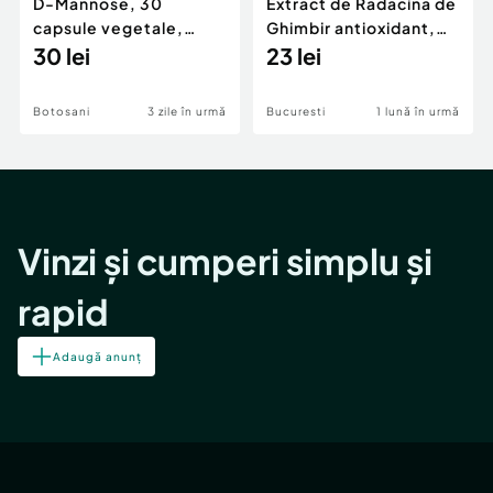
D-Mannose, 30
Extract de Radacina de
capsule vegetale,
Ghimbir antioxidant,
Zenyth
30 lei
pentru digestie,
23 lei
calmare stomac
Botosani
3 zile în urmă
Bucuresti
1 lună în urmă
Vinzi și cumperi simplu și
rapid
Adaugă anunț