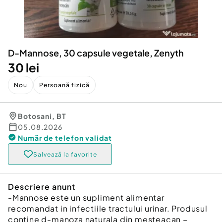
Locuri de munca
Utilaje agricole si industriale
Servicii
Piese auto si accesorii
Animale de companie
Dacia Duster
Afaceri și echipamente profesionale
D-Mannose, 30 capsule vegetale, Zenyth
Inchiriere Bunuri si Vehicule
30 lei
Nou
Persoană fizică
Botosani
,
BT
05.08.2026
Număr de telefon
validat
Salvează la favorite
Descriere anunt
-Mannose este un supliment alimentar
recomandat in infectiile tractului urinar. Produsul
contine d-manoza naturala din mesteacan –