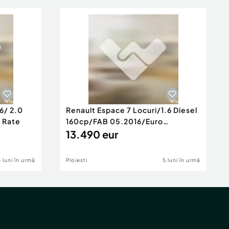
6/ 2.0
Renault Espace 7 Locuri/1.6 Diesel
e Rate
160cp/FAB 05.2016/Euro
6/Posibilita
13.490 eur
5 luni în urmă
Ploiesti
5 luni în urmă