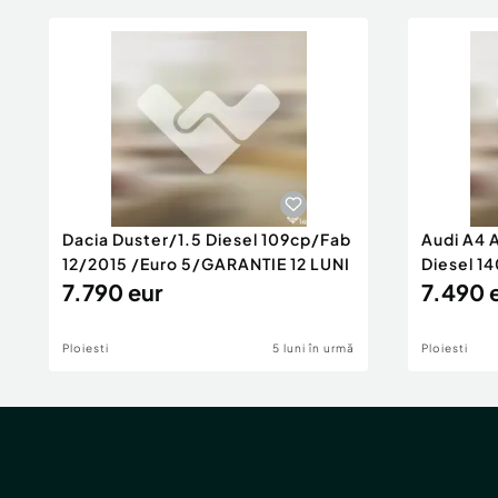
Dacia Duster/1.5 Diesel 109cp/Fab
Audi A4 
12/2015 /Euro 5/GARANTIE 12 LUNI
Diesel 14
7.790 eur
Rate/GA
7.490 
Ploiesti
5 luni în urmă
Ploiesti