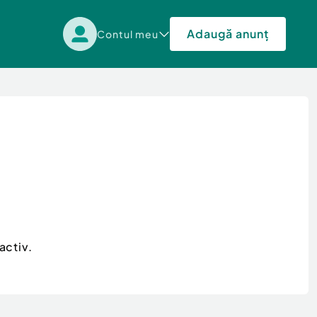
Adaugă anunț
Contul meu
activ.