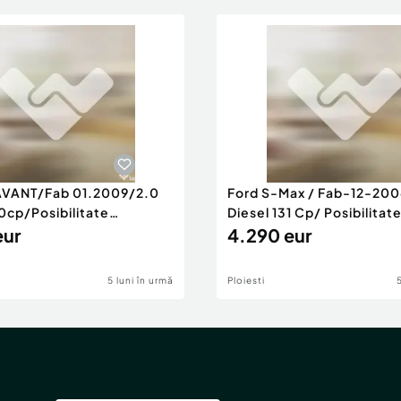
AVANT/Fab 01.2009/2.0
Ford S-Max / Fab-12-200
0cp/Posibilitate
Diesel 131 Cp/ Posibilitat
RANTIE
eur
4.290 eur
5 luni în urmă
Ploiesti