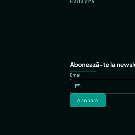
Hartă site
Abonează-te la newsl
Email
Abonare